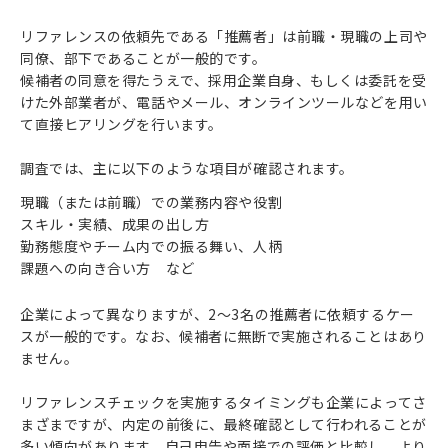
リファレンスの依頼先である「推薦者」は前職・現職の上司や
同僚、部下であることが一般的です。
候補者の同意を得たうえで、採用企業自身、もしくは委託を受
けた外部業者が、電話やメール、オンラインツールなどを用い
て直接ヒアリングを行います。
調査では、主に以下のような項目が確認されます。
現職（または前職）での業務内容や役割
スキル・実績、成果の出し方
勤務態度やチーム内での振る舞い、人柄
課題への向き合い方 など
企業によって異なりますが、2〜3名の推薦者に依頼するケー
スが一般的です。なお、候補者に無断で実施されることはあり
ません。
リファレンスチェックを実施するタイミングも企業によってさ
まざまですが、内定の前後に、最終確認として行われることが
多い傾向があります。自己申告や面接での評価と比較し、より