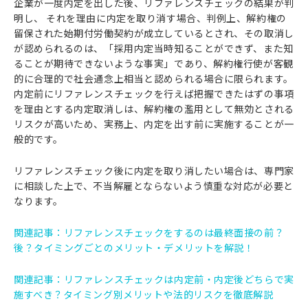
企業が一度内定を出した後、リファレンスチェックの結果が判
明し、 それを理由に内定を取り消す場合、判例上、解約権の
留保された始期付労働契約が成立しているとされ、その取消し
が認められるのは、「採用内定当時知ることができず、また知
ることが期待できないような事実」であり、解約権行使が客観
的に合理的で社会通念上相当と認められる場合に限られます。
内定前にリファレンスチェックを行えば把握できたはずの事項
を理由とする内定取消しは、解約権の濫用として無効とされる
リスクが高いため、実務上、内定を出す前に実施することが一
般的です。
リファレンスチェック後に内定を取り消したい場合は、専門家
に相談した上で、不当解雇とならないよう慎重な対応が必要と
なります。
関連記事：
リファレンスチェックをするのは最終面接の前？
後？タイミングごとのメリット・デメリットを解説！
関連記事：
リファレンスチェックは内定前・内定後どちらで実
施すべき？タイミング別メリットや法的リスクを徹底解説