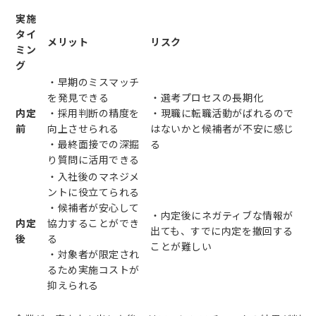
実施
タイ
メリット
リスク
ミン
グ
・早期のミスマッチ
を発見できる
・選考プロセスの長期化
内定
・採用判断の精度を
・現職に転職活動がばれるので
前
向上させられる
はないかと候補者が不安に感じ
・最終面接での深掘
る
り質問に活用できる
・入社後のマネジメ
ントに役立てられる
・候補者が安心して
・内定後にネガティブな情報が
内定
協力することができ
出ても、すでに内定を撤回する
後
る
ことが難しい
・対象者が限定され
るため実施コストが
抑えられる