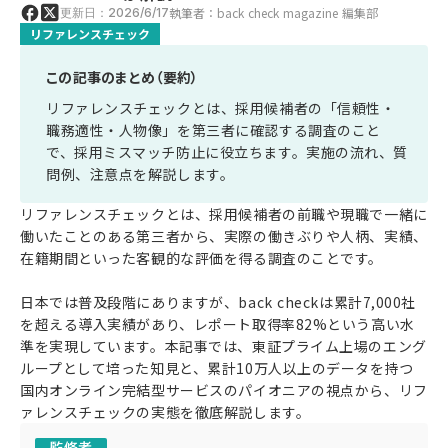
執筆者：back check magazine 編集部
更新日：2026/6/17
リファレンスチェック
この記事のまとめ（要約）
リファレンスチェックとは、採用候補者の「信頼性・
職務適性・人物像」を第三者に確認する調査のこと
で、採用ミスマッチ防止に役立ちます。実施の流れ、質
問例、注意点を解説します。
リファレンスチェックとは、採用候補者の前職や現職で一緒に
働いたことのある第三者から、実際の働きぶりや人柄、実績、
在籍期間といった客観的な評価を得る調査のことです。
日本では普及段階にありますが、back checkは累計7,000社
を超える導入実績があり、レポート取得率82%という高い水
準を実現しています。本記事では、東証プライム上場のエング
ループとして培った知見と、累計10万人以上のデータを持つ
国内オンライン完結型サービスのパイオニアの視点から、リフ
ァレンスチェックの実態を徹底解説します。
監修者