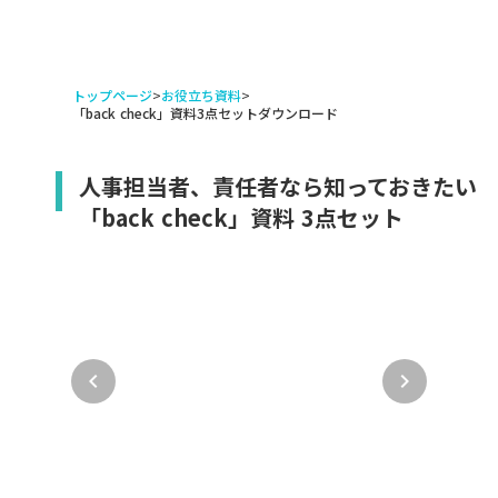
トップページ
>
お役立ち資料
>
「back check」資料3点セットダウンロード
人事担当者、責任者なら知っておきたい
「back check」資料 3点セット
keyboard_arrow_left
keyboard_arrow_right