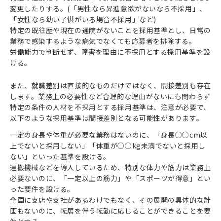
変更したりする。(「男性なら昇進意欲がないなら不採用」、
「女性なら幼い子供がいる場合不採用」など)
特定の既往歴や現在の通院がないことを採用基準とし、日常の
業務で感染するような病気でなくても応募者を排除する。
労働能力で判断せず、障害を理由に不採用とする採用基準を設
ける。
また、就職差別は直接的なものだけではなく、間接差別も存在
します。業務上の必要性など合理的な理由がないにも関わらず
特定の条件の人材を不採用とする採用基準は、注意が必要で、
以下のような採用基準は間接差別となる可能性があります。
一定の身長や体重が必要な業務はないのに、「身長○○cm以
上でないと採用しない」「体重が○○kg未満でないと採用し
ない」といった基準を設ける。
運搬機械などを導入しているため、特別な体力や筋力は業務上
必要ないのに、「一定以上の筋力」や「スポーツが得意」とい
った要件を設ける。
全国に支店や支社があるわけでもなく、その展開の具体的な計
画もないのに、転居を伴う転勤に応じることができることを要