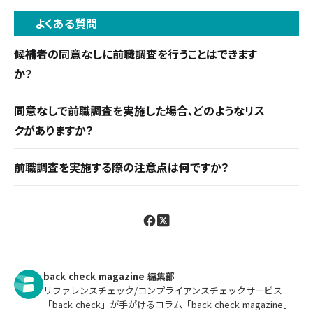
よくある質問
候補者の同意なしに前職調査を行うことはできます
か？
できません。同意なしの実施は個人情報保護法違反
同意なしで前職調査を実施した場合、どのようなリス
となる可能性があります。
クがありますか？
個人情報保護法に該当し訴訟リスクが生じます。ま
前職調査を実施する際の注意点は何ですか？
た企業イメージの低下や候補者との信頼関係の損
前職調査を適切に行うためには、調査の範囲を限定
傷リスクも生じるため、必ず候補者の同意取得と正
し、採用判断に必要な最小限の情報のみを収集しま
しい手順の実施が重要です。
す。収集した情報は安全に保管し、厳格なデータ管
理ポリシーを策定して実施しましょう。
back check magazine 編集部
リファレンスチェック/コンプライアンスチェックサービス
「back check」が手がけるコラム「back check magazine」