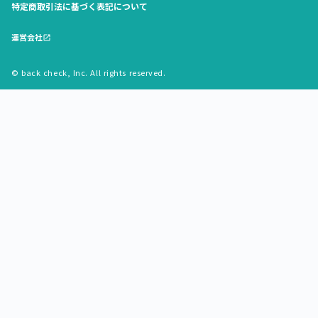
特定商取引法に基づく表記について
運営会社
open_in_new
© back check, Inc. All rights reserved.