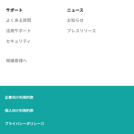
サポート
ニュース
よくある質問
お知らせ
活用サポート
プレスリリース
セキュリティ
候補者様へ
企業向け利用約款
個人向け利用約款
プライバシーポリシー
open_in_new