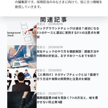
の編集部です。採用担当のみなさまに向けて、役に立つ情報を
発信していきます。
関連記事
更新日：2026/6/16
バックグラウンドチェックは違法？違法になる
3つのケースと適法に実施する5つの注意点を解
説
更新日：2026/6/16
反社チェックのやり方を徹底解説｜調査方法や
判明時の対処法、おすすめツールまでを紹介
更新日：2026/8/5
【人事向け】ネガティブチェックとは？面接で
行う方法や実際の質問例と注意点を解説
更新日：2026/7/14
職務経歴書の嘘を見抜く7つの方法と、嘘を書
かせない防止策4選