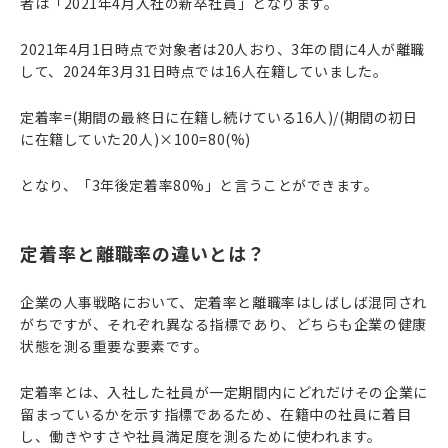
者は「2021年4月入社の新卒社員」となります。
2021年4月1日時点で対象者は20人おり、3年の間に4人が離職
して、2024年3月31日時点では16人在籍していました。
定着率=(期間の最終日に在籍し続けている16人)/(期間の初日
に在籍していた20人)×100=80(%)
となり、「3年後定着率80%」と言うことができます。
定着率と離職率の違いとは？
企業の人事戦略において、定着率と離職率はしばしば混同され
がちですが、それぞれ異なる指標であり、どちらも企業の健康
状態を測る重要な要素です。
定着率とは、入社した社員が一定期間内にどれだけその企業に
留まっているかを示す指標であるため、在籍中の社員に着目
し、働きやすさや社員満足度を測るために使われます。