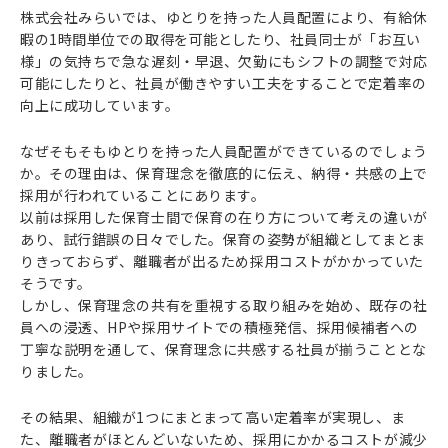
株式会社みらいでは、ゆとりを持った人員配置により、有給休
暇の1時間単位での取得を可能としたり、社員同士が「お互い
様」の気持ちで急な遅刻・早退、欠勤にもシフトの調整で対応
可能にしたりと、社員が働きやすい工夫をすることで定着率の
向上に成功しています。
なぜそもそもゆとりを持った人員配置ができているのでしょう
か。その理由は、保育理念を徹底的に伝え、納得・共感の上で
採用が行われていることにあります。
以前は採用した保育士間で保育の在り方について考えの違いが
あり、試行錯誤の日々でした。保育の姿勢が組織としてまとま
りきっておらず、離職者が出るため採用コストがかかっていた
そうです。
しかし、保育理念の共有を重視する取り組みを始め、既存の社
員への浸透、HPや採用サイトでの積極発信、採用候補者への
丁寧な説明を通して、保育理念に共感する社員が揃うこととな
りました。
その結果、組織が1つにまとまって高い定着率が実現し、ま
た、離職者がほとんどいないため、採用にかかるコストが減少