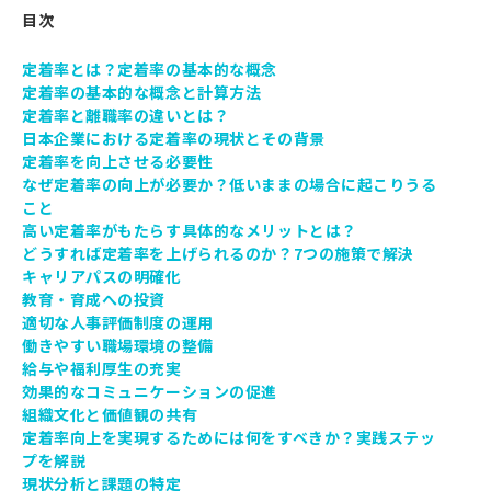
目次
定着率とは？定着率の基本的な概念
定着率の基本的な概念と計算方法
定着率と離職率の違いとは？
日本企業における定着率の現状とその背景
定着率を向上させる必要性
なぜ定着率の向上が必要か？低いままの場合に起こりうる
こと
高い定着率がもたらす具体的なメリットとは？
どうすれば定着率を上げられるのか？7つの施策で解決
キャリアパスの明確化
教育・育成への投資
適切な人事評価制度の運用
働きやすい職場環境の整備
給与や福利厚生の充実
効果的なコミュニケーションの促進
組織文化と価値観の共有
定着率向上を実現するためには何をすべきか？実践ステッ
プを解説
現状分析と課題の特定