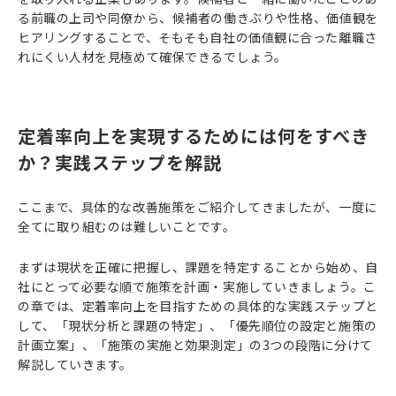
る前職の上司や同僚から、候補者の働きぶりや性格、価値観を
ヒアリングすることで、そもそも自社の価値観に合った離職さ
れにくい人材を見極めて確保できるでしょう。
定着率向上を実現するためには何をすべき
か？実践ステップを解説
ここまで、具体的な改善施策をご紹介してきましたが、一度に
全てに取り組むのは難しいことです。
まずは現状を正確に把握し、課題を特定することから始め、自
社にとって必要な順で施策を計画・実施していきましょう。こ
の章では、定着率向上を目指すための具体的な実践ステップと
して、「現状分析と課題の特定」、「優先順位の設定と施策の
計画立案」、「施策の実施と効果測定」の3つの段階に分けて
解説していきます。