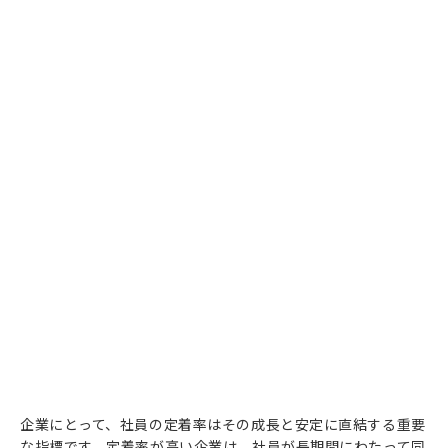
企業にとって、社員の定着率はその成長と安定に直結する重要
な指標です。定着率が高い企業は、社員が長期間にわたって同