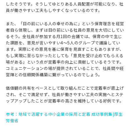
したそうです。そうしてゆとりある人員配置が可能になり、社
員が働きやすい工夫もしやすくなっているのです。
また、「目の前にいる人の幸せの為に」という保育理念を経営
者自ら体現し、まずは目の前にいる社員の意見を大切にしてい
るそう。全社員が参加する月1回の会議では、保育の中で生じ
た課題を、意見が言いやすい4〜5人のグループで議論してい
ます。実際にその意見を基に保育を見直すこともありますが、
もし実現に至らなかったとしても「意見を受け止めてもらえる
場がある」という点が定着率の向上に貢献しているそうです。
コミュニケーションの場が提供されていることで、社員間や経
営陣との信頼関係構築に繋がっているのでしょう。
価値観の共有をベースとして取り組んだことで定着率が底上げ
され、そこで満足せず、社員が働きやすい工夫の実施へとステ
ップアップしたことが定着率の高さを維持している好例です。
参考：地域で活躍する中小企業の採用と定着 成功事例集|厚生
労働省