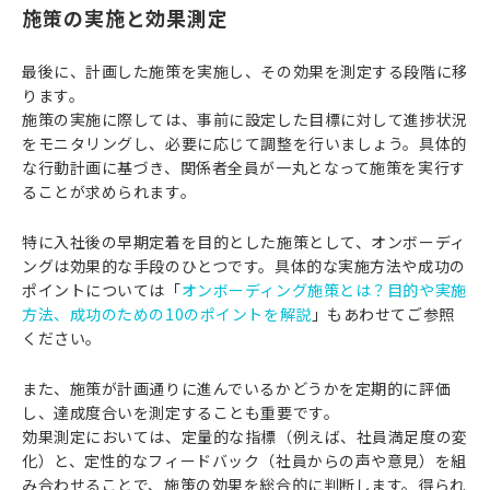
施策の実施と効果測定
最後に、計画した施策を実施し、その効果を測定する段階に移
ります。
施策の実施に際しては、事前に設定した目標に対して進捗状況
をモニタリングし、必要に応じて調整を行いましょう。具体的
な行動計画に基づき、関係者全員が一丸となって施策を実行す
ることが求められます。
特に入社後の早期定着を目的とした施策として、オンボーディ
ングは効果的な手段のひとつです。具体的な実施方法や成功の
ポイントについては「
オンボーディング施策とは？目的や実施
方法、成功のための10のポイントを解説
」もあわせてご参照
ください。
また、施策が計画通りに進んでいるかどうかを定期的に評価
し、達成度合いを測定することも重要です。
効果測定においては、定量的な指標（例えば、社員満足度の変
化）と、定性的なフィードバック（社員からの声や意見）を組
み合わせることで、施策の効果を総合的に判断します。得られ