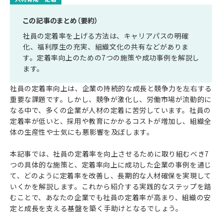
この記事のまとめ（要約）
社員の定着率を上げる方法は、キャリアパスの明確
化、福利厚生の充実、組織文化の共有などがありま
す。定着率向上のための7つの施策や成功事例を解説し
ます。
社員の定着率向上は、企業の持続的な成長と競争力を左右する
重要な課題です。しかし、競争が激化し、労働市場が流動的に
なる中で、多くの企業が人材の定着に苦労しています。社員の
定着率が低いと、採用や教育にかかるコストが増加し、組織全
体の生産性や士気にも悪影響を及ぼします。
本記事では、社員の定着率を向上させるために取り組むべき7
つの具体的な施策と、定着率向上に成功した企業の事例を通じ
て、どのように定着率を改善し、長期的な人材確保を実現して
いくかを解説します。これから紹介する実践的なステップを踏
むことで、あなたの企業でも社員の定着率が高まり、組織の安
定と成長を支える基盤を築く手助けとなるでしょう。