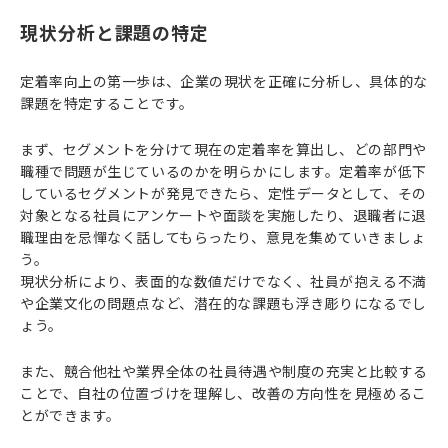
現状分析と課題の特定
定着率向上の第一歩は、企業の現状を正確に分析し、具体的な
課題を特定することです。
まず、セグメントを分けて現在の定着率を算出し、どの部門や
職種で問題が生じているのかを明らかにします。定着率が低下
しているセグメントが発見できたら、定性データとして、その
対象となる社員にアンケートや面談を実施したり、退職者に退
職理由を忌憚なく話してもらったり、意見を集めていきましょ
う。
現状分析により、表面的な数値だけでなく、社員が抱える不満
や企業文化の問題点など、潜在的な課題も浮き彫りになるでし
ょう。
また、競合他社や業界全体の社員待遇や制度の充実と比較する
ことで、自社の位置づけを理解し、改善の方向性を見極めるこ
とができます。