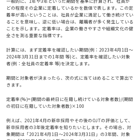
一般的に、1年や3年といった期間を基準に計算され、社員が
どの程度その企業に定着しているかを数値で表します。この定
着率が高いということは、社員が企業に満足して働き続けてい
ることを意味し、逆に低い場合は、離職者が多く発生している
ことを示します。定着率は、企業の働きやすさや組織文化の健
全さを測る重要な指標です。
計算には、まず定着率を確認したい期間(例：2023年4月1日〜
2024年3月31日までの1年間 等)と、定着率を確認したい対象
者(例：全社員の定着率 等)を決定します。
期間と対象者が決まったら、次の式に当てはめることで算出で
きます。
定着率(%)=(期間の最終日に在籍し続けている対象者数)/(期間
の初日に在籍していた対象者数)×100
例えば、2021年4月の新卒採用やその後のOJTの評価として、
新卒採用者の3年後定着率を知りたいとします。その場合、対
象期間は「2021年4月1日〜2024年3月31日」の3年間、対象