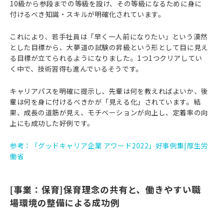
10級から参段までの等級を設け、その等級になるために身に
付けるべき知識・スキルが明確化されています。
これにより、若手社員は「早く一人前になりたい」という漠然
とした目標から、大夢道の試験の昇級という形として目に見え
る目標が立てられるようになりました。1つ1つクリアしてい
く中で、技術習得も進んでいるそうです。
キャリアパスを明確に提示し、先輩は何を教えればよいか、後
輩は何を身に付けるべきかが「見える化」されています。結
果、成長の道筋が見え、モチベーションが向上し、定着率の向
上にも成功した好例です。
参考：「グッドキャリア企業 アワード2022」好事例集|厚生労
働省
[事業：保育]保育理念の共有と、働きやすい職
場環境の整備による成功例