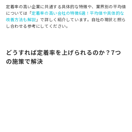
定着率の高い企業に共通する具体的な特徴や、業界別の平均値
については「
定着率の高い会社の特徴6選！平均値や具体的な
改善方法も解説
」で詳しく紹介しています。自社の現状と照ら
し合わせる参考にしてください。
どうすれば定着率を上げられるのか？7つ
の施策で解決