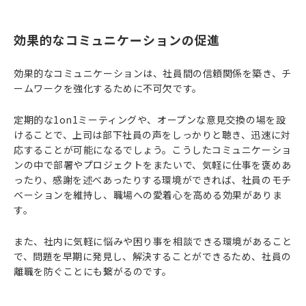
効果的なコミュニケーションの促進
効果的なコミュニケーションは、社員間の信頼関係を築き、チ
ームワークを強化するために不可欠です。
定期的な1on1ミーティングや、オープンな意見交換の場を設
けることで、上司は部下社員の声をしっかりと聴き、迅速に対
応することが可能になるでしょう。こうしたコミュニケーショ
ンの中で部署やプロジェクトをまたいで、気軽に仕事を褒めあ
ったり、感謝を述べあったりする環境ができれば、社員のモチ
ベーションを維持し、職場への愛着心を高める効果がありま
す。
また、社内に気軽に悩みや困り事を相談できる環境があること
で、問題を早期に発見し、解決することができるため、社員の
離職を防ぐことにも繋がるのです。