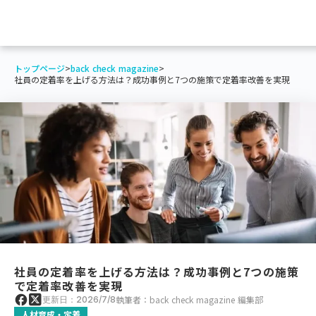
トップページ
>
back check magazine
>
社員の定着率を上げる方法は？成功事例と7つの施策で定着率改善を実現
社員の定着率を上げる方法は？成功事例と7つの施策
で定着率改善を実現
執筆者：back check magazine 編集部
更新日：2026/7/8
人材育成・定着