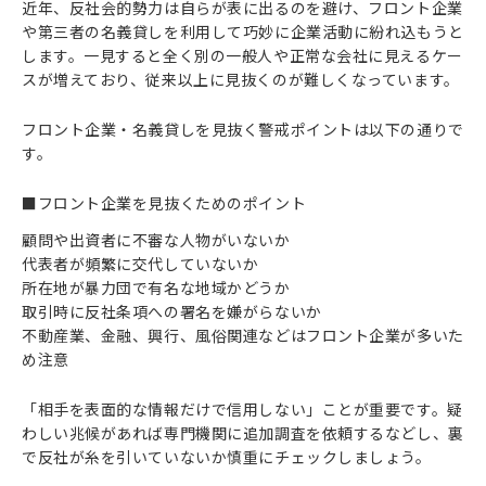
近年、反社会的勢力は自らが表に出るのを避け、フロント企業
や第三者の名義貸しを利用して巧妙に企業活動に紛れ込もうと
します。一見すると全く別の一般人や正常な会社に見えるケー
スが増えており、従来以上に見抜くのが難しくなっています。
フロント企業・名義貸しを見抜く警戒ポイントは以下の通りで
す。
■フロント企業を見抜くためのポイント
顧問や出資者に不審な人物がいないか
代表者が頻繁に交代していないか
所在地が暴力団で有名な地域かどうか
取引時に反社条項への署名を嫌がらないか
不動産業、金融、興行、風俗関連などはフロント企業が多いた
め注意
「相手を表面的な情報だけで信用しない」ことが重要です。疑
わしい兆候があれば専門機関に追加調査を依頼するなどし、裏
で反社が糸を引いていないか慎重にチェックしましょう。