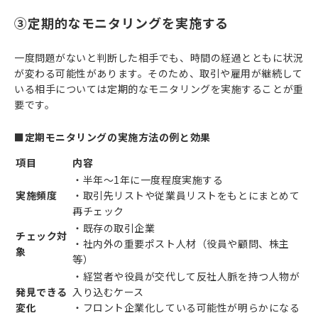
③定期的なモニタリングを実施する
一度問題がないと判断した相手でも、時間の経過とともに状況
が変わる可能性があります。そのため、取引や雇用が継続して
いる相手については定期的なモニタリングを実施することが重
要です。
■定期モニタリングの実施方法の例と効果
項目
内容
・半年〜1年に一度程度実施する
実施頻度
・取引先リストや従業員リストをもとにまとめて
再チェック
・既存の取引企業
チェック対
・社内外の重要ポスト人材（役員や顧問、株主
象
等）
・経営者や役員が交代して反社人脈を持つ人物が
発見できる
入り込むケース
変化
・フロント企業化している可能性が明らかになる