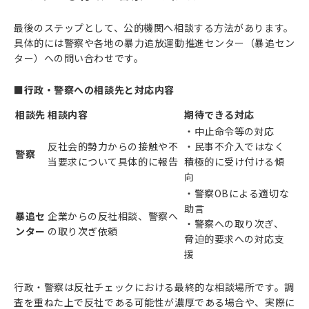
最後のステップとして、公的機関へ相談する方法があります。
具体的には警察や各地の暴力追放運動推進センター（暴追セン
ター）への問い合わせです。
■行政・警察への相談先と対応内容
相談先
相談内容
期待できる対応
・中止命令等の対応
反社会的勢力からの接触や不
・民事不介入ではなく
警察
当要求について具体的に報告
積極的に受け付ける傾
向
・警察OBによる適切な
助言
暴追セ
企業からの反社相談、警察へ
・警察への取り次ぎ、
ンター
の取り次ぎ依頼
脅迫的要求への対応支
援
行政・警察は反社チェックにおける最終的な相談場所です。調
査を重ねた上で反社である可能性が濃厚である場合や、実際に