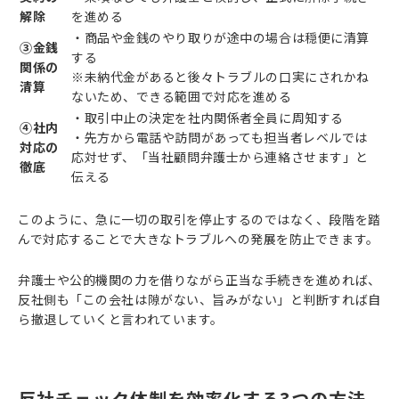
解除
を進める
・商品や金銭のやり取りが途中の場合は穏便に清算
③金銭
する
関係の
※未納代金があると後々トラブルの口実にされかね
清算
ないため、できる範囲で対応を進める
・取引中止の決定を社内関係者全員に周知する
④社内
・先方から電話や訪問があっても担当者レベルでは
対応の
応対せず、「当社顧問弁護士から連絡させます」と
徹底
伝える
このように、急に一切の取引を停止するのではなく、段階を踏
んで対応することで大きなトラブルへの発展を防止できます。
弁護士や公的機関の力を借りながら正当な手続きを進めれば、
反社側も「この会社は隙がない、旨みがない」と判断すれば自
ら撤退していくと言われています。
反社チェック体制を効率化する3つの方法