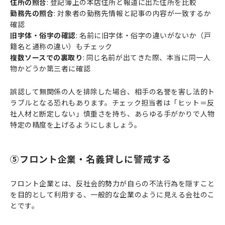
住所の照合
: 登記簿上の本店住所と報道に出た住所を比較
勤務先の照合
: 対象者の勤務先情報と記事の内容が一致するか
確認
旧字体・俗字の確認
: 名前に旧字体・俗字の違いがないか（戸
籍名と通称の違い）もチェック
複数ソースでの裏取り
: 同じ名前が出てきた際、本当に同一人
物かどうか第三者に確認
誤認して無関係の人を排除した場合、相手の名誉を害し法的ト
ラブルとなる恐れもあります。チェック担当者は「ヒット＝反
社人材と断定しない」慎重さを持ち、あらゆる手がかりで人物
特定の精度を上げるようにしましょう。
⑤フロント企業・名義貸しに警戒する
フロント企業とは、反社会的勢力が自らの不法行為を隠すこと
を目的として利用する、一般的な企業のように見える会社のこ
とです。