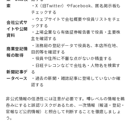
索
・X（旧Twitter）やFacebook、匿名掲示板も
チェックする
・ウェブサイトで会社概要や役員リストをチェ
会社公式サ
ックする
イトや公開
・上場企業なら有価証券報告書で役員・主要株
資料
主を確認する
・法務局の登記データで役員名、本店所在地、
商業登記情
目的等を確認する
報の取得
・役員や住所に不審な点がないか精査する
・日経テレコンなどで会社名・人物名を検索す
新聞記事デ
る
ータベース
・過去の新聞・雑誌記事に登場していないか確
認する
非公式情報の信憑性には注意が必要です。噂レベルの情報を鵜
呑みにすると誤認リスクがあるため、一次情報（報道・登記・
官報など公的情報）と照合して判断することを徹底しましょ
う。