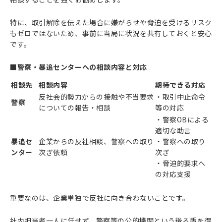
特に、取引解除を伝えた場合に嫌がらせや脅迫を受けるリスク
もゼロではないため、事前に当局に状況を共有しておくと安心
です。
■警察・暴追センターへの相談内容と対応
相談先
相談内容
期待できる対応
反社会的勢力からの接触や不当要求
・取引中止命令
警察
についての報告・相談
等の対応
・警察OBによる
適切な助言
暴追セ
企業からの反社相談、警察への取り
・警察への取り
ンター
次ぎ依頼
次ぎ
・脅迫的要求へ
の対応支援
重要なのは、企業単独で反社に向き合わないことです。
社内担当者一人に任せず、警察等の公的機関という後ろ盾を得