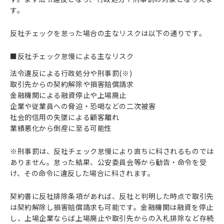
す。
反社チェックを怠った場合の主なリスクは以下の通りです。
■反社チェック怠慢による主なリスク
法令違反による行政処分や刑事罰(※)
取引先からの契約解除や損害賠償請求
金融機関による融資停止や上場廃止
企業や従業員への脅迫・恐喝などの二次被害
社会的信用の失墜による顧客離れ
業績悪化から倒産に至る可能性
※刑事罰は、反社チェック怠慢により直ちに科されるものでは
ありません。怠った結果、公安委員会等から勧告・命令を受
け、その命令に違反した場合に科されます。
契約書に反社排除条項があれば、反社と判明した時点で取引先
は契約解除し損害賠償請求も可能です。金融機関は融資を停止
し、上場企業ならば上場廃止や取引先からの入札排除など存続