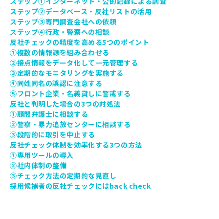
ステップ①インターネット・公的記録による調査
ステップ②データベース・反社リストの活用
ステップ③専門調査会社への依頼
ステップ④行政・警察への相談
反社チェックの精度を高める5つのポイント
①複数の情報源を組み合わせる
②接点情報をデータ化して一元管理する
③定期的なモニタリングを実施する
④同姓同名の誤認に注意する
⑤フロント企業・名義貸しに警戒する
反社と判明した場合の3つの対処法
①顧問弁護士に相談する
②警察・暴力追放センターに相談する
③段階的に取引を中止する
反社チェック体制を効率化する3つの方法
①専用ツールの導入
②社内体制の整備
③チェック方法の定期的な見直し
採用候補者の反社チェックにはback check