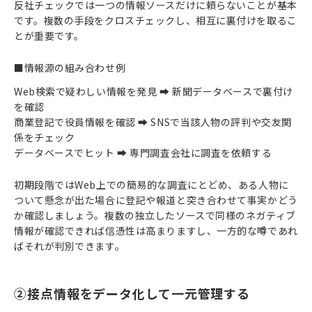
反社チェックでは一つの情報ソースだけに頼らないことが基本
です。複数の手段をクロスチェックし、相互に裏付けを取るこ
とが重要です。
■情報源の組み合わせ例
Web検索で疑わしい情報を発見 ➡ 新聞データベースで裏付け
を確認
商業登記で役員情報を確認 ➡ SNSで当該人物の評判や交友関
係をチェック
データベースでヒット ➡ 専門調査会社に調査を依頼する
初期段階ではWeb上での簡易的な調査にとどめ、ある人物に
ついて懸念が出た場合に登記や報道と突き合わせて事実かどう
か確認しましょう。複数の独立したソースで同様のネガティブ
情報が確認できれば信憑性は高まりますし、一方的な噂であれ
ばそれが判別できます。
②接点情報をデータ化して一元管理する