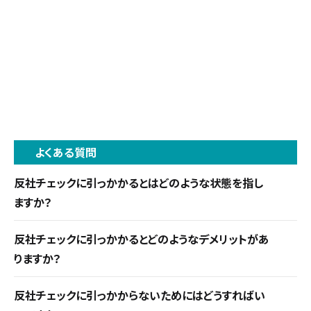
よくある質問
反社チェックに引っかかるとはどのような状態を指し
ますか？
犯罪組織への関与・法令違反記録・詐欺や不正行為
反社チェックに引っかかるとどのようなデメリットがあ
の疑いなど反社会的勢力との関わりが調査で判明
りますか？
した状態です。該当すると企業の信用失墜や機会損
信用失墜、契約の解除や取引の停止、金融取引の制
失につながるため注意が必要です。
反社チェックに引っかからないためにはどうすればい
限、法的な制裁、事業停止などがあります。