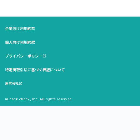
企業向け利用約款
個人向け利用約款
プライバシーポリシー
open_in_new
特定商取引法に基づく表記について
運営会社
open_in_new
© back check, Inc. All rights reserved.