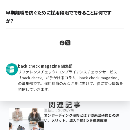
修費も無駄になります。人材不足の慢性化・エンゲ
主に入社から3年以内の離職を指します。厚労省の
ージメント低下・企業の悪評による採用難の悪循環
早期離職を防ぐために採用段階でできることは何です
調査では2019年度大学卒の31.5%が3年以内に離
が生じるため早期離職防止が重要です。
か？
職しており、採用・育成コストの損失をもたらす重大
リファレンスチェックでカルチャーフィットを事前確認
な課題として対策が重要です。
したり、入社後の丁寧なオンボーディングや1on1ミ
ーティングなどのコミュニケーションなど、多角的に
取り組むことが大事です。
back check magazine 編集部
リファレンスチェック/コンプライアンスチェックサービス
「back check」が手がけるコラム「back check magazine」
の編集部です。採用担当のみなさまに向けて、役に立つ情報を
発信していきます。
関連記事
更新日：2026/7/8
オンボーディング研修とは？従来型研修との違
い、メリット、導入手順5つを徹底解説