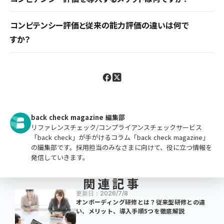
する手法です。ハイパフォーマーの行動を分析・モデ
客観的で公正な評価により社員の納得感が高まり、
ル化し、評価項目を作成します。
コンピテンシー評価と従来の能力評価の違いは何で
人材育成が効率化・スピードアップします。また自社
すか？
の経営ビジョンや戦略と人事評価の方向性を合わ
職能資格制度などの能力評価は年功序列に陥りや
せやすくなります。
すく評価基準が曖昧という課題があります。一方コ
ンピテンシー評価は行動特性に基づく具体的な評
価項目を設定するため、評価のしやすさや評価への
納得感も向上します。
back check magazine 編集部
リファレンスチェック/コンプライアンスチェックサービス
「back check」が手がけるコラム「back check magazine」
の編集部です。採用担当のみなさまに向けて、役に立つ情報を
発信していきます。
関連記事
更新日：2026/7/8
オンボーディング研修とは？従来型研修との違
い、メリット、導入手順5つを徹底解説