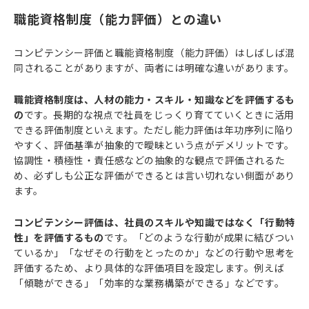
職能資格制度（能力評価）との違い
コンピテンシー評価と職能資格制度（能力評価）はしばしば混
同されることがありますが、両者には明確な違いがあります。
職能資格制度は、人材の能力・スキル・知識などを評価するも
の
です。長期的な視点で社員をじっくり育てていくときに活用
できる評価制度といえます。ただし能力評価は年功序列に陥り
やすく、評価基準が抽象的で曖昧という点がデメリットです。
協調性・積極性・責任感などの抽象的な観点で評価されるた
め、必ずしも公正な評価ができるとは言い切れない側面があり
ます。
コンピテンシー評価は、社員のスキルや知識ではなく「行動特
性」を評価するもの
です。「どのような行動が成果に結びつい
ているか」「なぜその行動をとったのか」などの行動や思考を
評価するため、より具体的な評価項目を設定します。例えば
「傾聴ができる」「効率的な業務構築ができる」などです。