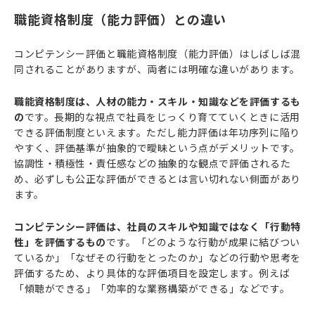
職能資格制度（能力評価）との違い
コンピテンシー評価と職能資格制度（能力評価）はしばしば混
同されることがありますが、両者には明確な違いがあります。
職能資格制度は、人材の能力・スキル・知識などを評価するも
の
です。長期的な視点で社員をじっくり育てていくときに活用
できる評価制度といえます。ただし能力評価は年功序列に陥り
やすく、評価基準が抽象的で曖昧という点がデメリットです。
協調性・積極性・責任感などの抽象的な観点で評価されるた
め、必ずしも公正な評価ができるとは言い切れない側面があり
ます。
コンピテンシー評価は、社員のスキルや知識ではなく「行動特
性」を評価するもの
です。「どのような行動が成果に結びつい
ているか」「なぜその行動をとったのか」などの行動や思考を
評価するため、より具体的な評価項目を設定します。例えば
「傾聴ができる」「効率的な業務構築ができる」などです。