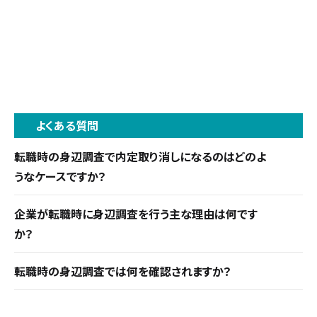
よくある質問
転職時の身辺調査で内定取り消しになるのはどのよ
うなケースですか？
職歴・学歴詐称・犯罪歴・前職トラブル・SNSでの不
企業が転職時に身辺調査を行う主な理由は何です
適切発言などが身辺調査で判明した場合に内定取
か？
り消しになることがあります。ただし、内定後の取り
企業のリスク管理のためと、候補者の職務適性確認
消しには法的根拠が必要です。
転職時の身辺調査では何を確認されますか？
の2つが主な理由です。候補者の過去の行動や発言、
過去の職歴や経歴が履歴書や職務経歴書に記載さ
行動履歴などを確認することで、自社とマッチした