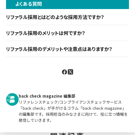
よくある質問
リファラル採用とはどのような採用方法ですか？
従業員のネットワーク（友人・知人・元同僚など）を
リファラル採用のメリットは何ですか？
活用して新たな人材を採用する社員紹介採用です。
求人広告費やエージェント手数料が不要で採用コス
カルチャーマッチや採用コスト削減が期待できます。
リファラル採用のデメリットや注意点はありますか？
トを大幅に削減できます。紹介者から企業情報を事
多様なバックグラウンドを持つ人材の採用が減少す
前共有されるため早期離職率が低く、カルチャーマ
る可能性や、紹介者による無意識の有利評価が生じ
ッチした採用が実現できます。
るリスクもあり、通常選考と同じ基準での公平な評
価が重要です。
back check magazine 編集部
リファレンスチェック/コンプライアンスチェックサービス
「back check」が手がけるコラム「back check magazine」
の編集部です。採用担当のみなさまに向けて、役に立つ情報を
発信していきます。