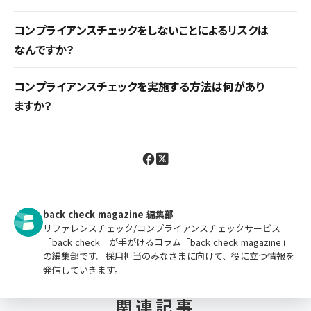
企業や団体が遵守すべき法令・規範・ガイドラインが
コンプライアンスチェックをしないことによるリスクは
適切に守られているかを確認・評価するプロセスで
なんですか？
す。法的リスクの回避・企業の信用維持・内部統制の
法令や規制に適合していない商品やサービスを提
確認を目的に実施されます。
コンプライアンスチェックを実施する方法は何があり
供してしまうことによる契約違反、法令違反、取引停
ますか？
止、上場廃止などのリスクがあります。また、企業の
専門誌や新聞で確認する、インターネットで検索す
イメージや信頼性が低下する可能性もあります。
る、業界団体や公的機関が提供するチェックリストや
ガイドラインを利用してリスト照合する、コンプライ
アンスチェックツールを利用するなどの方法があり
ます。
back check magazine 編集部
リファレンスチェック/コンプライアンスチェックサービス
「back check」が手がけるコラム「back check magazine」
の編集部です。採用担当のみなさまに向けて、役に立つ情報を
発信していきます。
関連記事