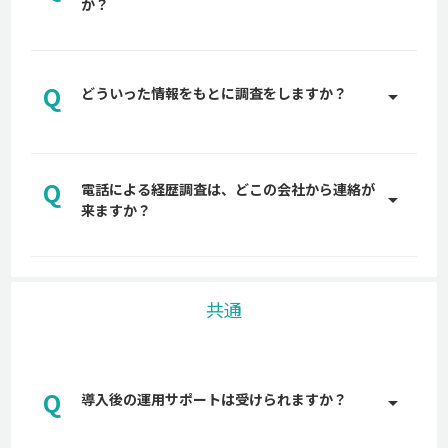
か？
しないよう、大手弁護士事務所にも確認し、入念に
設計しています。
A
おおよそ3~5営業日で取得できます。
Q
どういった情報をもとに調査をしますか？
arrow_drop_up
A
新聞データ、登記簿情報、Web調査、各種データベ
ースなど様々な情報ソースをもとに調査を実施しま
Q
電話による経歴調査は、どこの会社から連絡が
す。
arrow_drop_up
来ますか？
A
back check株式会社や委託業者からご連絡をしま
す。代表的な番号は03-6697-9478です。
共通
Q
導入後の運用サポートは受けられますか？
arrow_drop_up