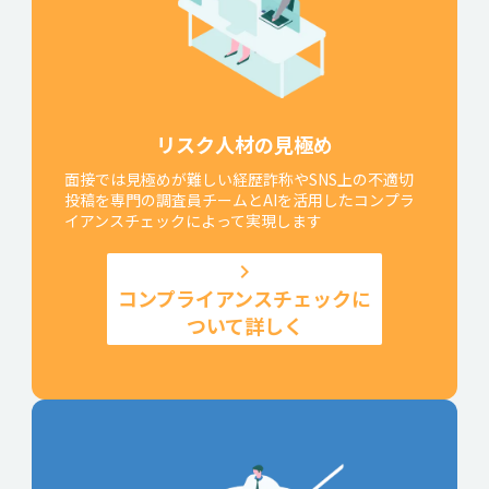
リスク人材の見極め
面接では見極めが難しい経歴詐称やSNS上の不適切
投稿を専門の調査員チームとAIを活用したコンプラ
イアンスチェックによって実現します
keyboard_arrow_right
コンプライアンスチェックに
ついて詳しく