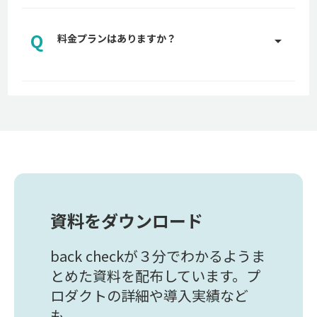
A
専任のカスタマーサポートがプランに応じて適切な
サポートを実施させていただきます。サポートの詳
Q
細についてはお問い合わせください。
料金プランはありますか？
arrow_drop_up
お問い合わせはこちら
A
back checkでは、貴社に適した料金プランをご用
意しております。詳しくはお問い合わせください。
お問い合わせはこちら
資料をダウンロード
back checkが３分でわかるようま
とめた資料を配布しています。プ
ロダクトの詳細や導入実績など
も。