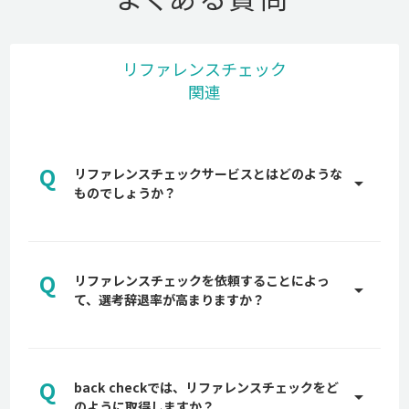
リファレンスチェック
関連
Q
リファレンスチェックサービスとはどのような
arrow_drop_up
ものでしょうか？
A
リファレンスチェックとは、中途採用の選考にて前
職や現職で一緒に働いている第三者から、書類や面
Q
接では分からない情報を取得することを言います。
リファレンスチェックを依頼することによっ
arrow_drop_up
候補者の実績や在籍期間・人物像などの情報を第三
て、選考辞退率が高まりますか？
者から得ることで、採用におけるリスクを軽減する
A
ことが主な目的です。
多くの企業が最終面接前後でリファレンスチェック
【完全版】リファレンスチェックとは？質問例やメ
を候補者に依頼しますので、それまでに貴社への惹
リット、法的注意点を10万人以上のデータを持つ
Q
きつけ、候補者の選考意思が固まっていれば、辞退
back checkでは、リファレンスチェックをど
arrow_drop_up
back checkが解説
率が高まるものではありません。詳しくは、貴社専
のように取得しますか？