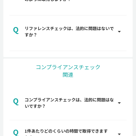
属の営業担当からご説明します。是非お気軽にお問
A
い合わせください。
back checkは、オンライン完結型でリファレンス
チェックを取得します。調査を代行しているわけで
Q
はなく、貴社から候補者へオンライン上で back
リファレンスチェックは、法的に問題はないで
arrow_drop_up
checkをご送付し、候補者が企業に指定された属性
すか？
へ、関係者の氏名・メールアドレスなどの情報を入
A
力するだけで簡単に回答を依頼することができま
back checkでは、リファレンスチェックを依頼す
す。
る際に、依頼した候補者および、候補者から依頼さ
れた推薦者に対し、必ず事前に実施に対する同意を
コンプライアンスチェック
得ているため、企業が個人情報保護法に抵触しない
関連
よう、大手弁護士事務所にも確認し、入念に設計し
ています。
リファレンスチェックは違法？法に抵触する行為や
注意点などを解説
Q
コンプライアンスチェックは、法的に問題はな
arrow_drop_up
いですか？
A
back checkでは、候補者および、候補者から依頼
された推薦者に対し、必ず事前に実施に対する同意
Q
1件あたりどのくらいの時間で取得できます
を得ています。また、企業が個人情報保護法に抵触
arrow_drop_up