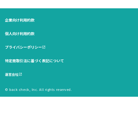
企業向け利用約款
個人向け利用約款
プライバシーポリシー
open_in_new
特定商取引法に基づく表記について
運営会社
open_in_new
© back check, Inc. All rights reserved.