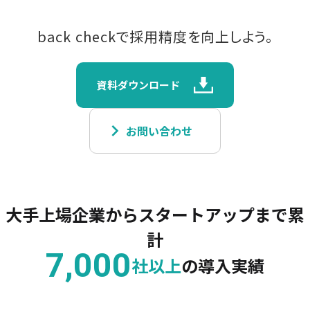
back checkで採用精度を向上しよう。
資料ダウンロード
keyboard_arrow_right
お問い合わせ
大手上場企業からスタートアップまで累
計
7,000
社以上
の導入実績