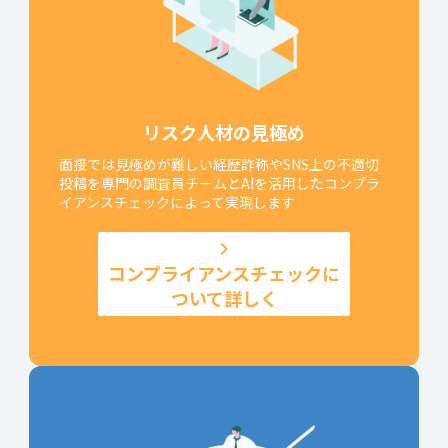
リスク人材の見極め
面接では見極めが難しい経歴詐称やSNS上の不適切
投稿を専門の調査員チームとAIを活用したコンプラ
イアンスチェックによって実現します
keyboard_arrow_right
コンプライアンスチェックに
ついて詳しく