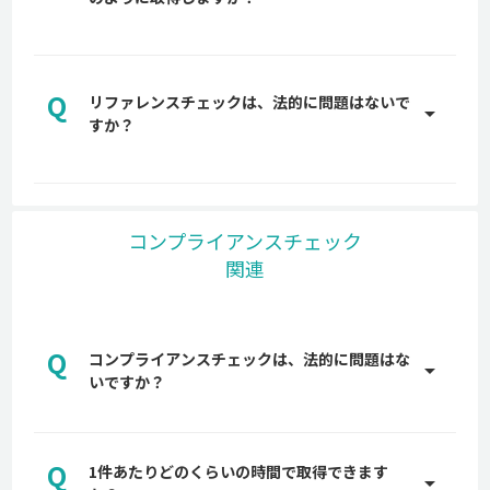
属の営業担当からご説明します。是非お気軽にお問
A
い合わせください。
back checkは、オンライン完結型でリファレンス
チェックを取得します。調査を代行しているわけで
Q
はなく、貴社から候補者へオンライン上で back
リファレンスチェックは、法的に問題はないで
arrow_drop_up
checkをご送付し、候補者が企業に指定された属性
すか？
へ、関係者の氏名・メールアドレスなどの情報を入
A
力するだけで簡単に回答を依頼することができま
back checkでは、リファレンスチェックを依頼す
す。
る際に、依頼した候補者および、候補者から依頼さ
れた推薦者に対し、必ず事前に実施に対する同意を
コンプライアンスチェック
得ているため、企業が個人情報保護法に抵触しない
関連
よう、大手弁護士事務所にも確認し、入念に設計し
ています。
リファレンスチェックは違法？法に抵触する行為や
注意点などを解説
Q
コンプライアンスチェックは、法的に問題はな
arrow_drop_up
いですか？
A
back checkでは、候補者および、候補者から依頼
された推薦者に対し、必ず事前に実施に対する同意
Q
1件あたりどのくらいの時間で取得できます
を得ています。また、企業が個人情報保護法に抵触
arrow_drop_up