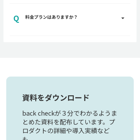
A
専任のカスタマーサポートがプランに応じて適切な
サポートを実施させていただきます。サポートの詳
Q
細についてはお問い合わせください。
料金プランはありますか？
arrow_drop_up
お問い合わせはこちら
A
back checkでは、貴社に適した料金プランをご用
意しております。詳しくはお問い合わせください。
お問い合わせはこちら
資料をダウンロード
back checkが３分でわかるようま
とめた資料を配布しています。プ
ロダクトの詳細や導入実績など
も。