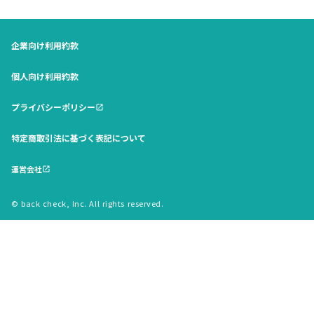
企業向け利用約款
個人向け利用約款
プライバシーポリシー
open_in_new
特定商取引法に基づく表記について
運営会社
open_in_new
© back check, Inc. All rights reserved.