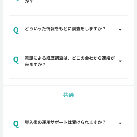
か？
しないよう、大手弁護士事務所にも確認し、入念に
設計しています。
A
おおよそ3~5営業日で取得できます。
Q
どういった情報をもとに調査をしますか？
arrow_drop_up
A
新聞データ、登記簿情報、Web調査、各種データベ
ースなど様々な情報ソースをもとに調査を実施しま
Q
電話による経歴調査は、どこの会社から連絡が
す。
arrow_drop_up
来ますか？
A
back check株式会社や委託業者からご連絡をしま
す。代表的な番号は03-6697-9478です。
共通
Q
導入後の運用サポートは受けられますか？
arrow_drop_up