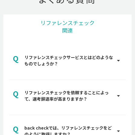
リファレンスチェック
関連
Q
リファレンスチェックサービスとはどのような
arrow_drop_up
ものでしょうか？
A
リファレンスチェックとは、中途採用の選考にて前
職や現職で一緒に働いている第三者から、書類や面
Q
接では分からない情報を取得することを言います。
リファレンスチェックを依頼することによっ
arrow_drop_up
候補者の実績や在籍期間・人物像などの情報を第三
て、選考辞退率が高まりますか？
者から得ることで、採用におけるリスクを軽減する
A
ことが主な目的です。
多くの企業が最終面接前後でリファレンスチェック
【完全版】リファレンスチェックとは？質問例やメ
を候補者に依頼しますので、それまでに貴社への惹
リット、法的注意点を10万人以上のデータを持つ
Q
きつけ、候補者の選考意思が固まっていれば、辞退
back checkでは、リファレンスチェックをど
arrow_drop_up
back checkが解説
率が高まるものではありません。詳しくは、貴社専
のように取得しますか？