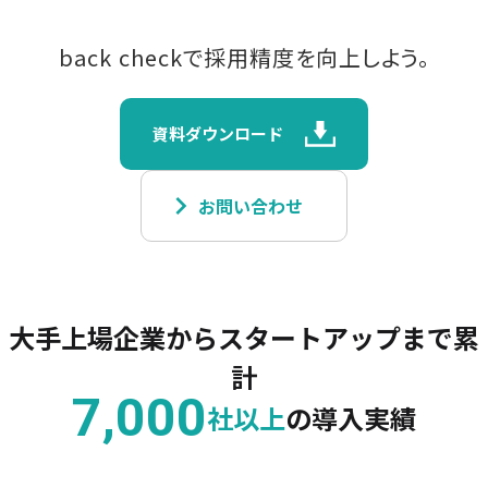
back checkで採用精度を向上しよう。
資料ダウンロード
keyboard_arrow_right
お問い合わせ
大手上場企業からスタートアップまで累
計
7,000
社以上
の導入実績