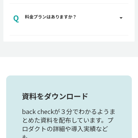
A
専任のカスタマーサポートがプランに応じて適切な
サポートを実施させていただきます。サポートの詳
Q
細についてはお問い合わせください。
料金プランはありますか？
arrow_drop_up
お問い合わせはこちら
A
back checkでは、貴社に適した料金プランをご用
意しております。詳しくはお問い合わせください。
お問い合わせはこちら
資料をダウンロード
back checkが３分でわかるようま
とめた資料を配布しています。プ
ロダクトの詳細や導入実績など
も。