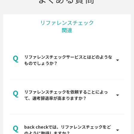
リファレンスチェック
関連
Q
リファレンスチェックサービスとはどのような
arrow_drop_up
ものでしょうか？
A
リファレンスチェックとは、中途採用の選考にて前
職や現職で一緒に働いている第三者から、書類や面
Q
接では分からない情報を取得することを言います。
リファレンスチェックを依頼することによっ
arrow_drop_up
候補者の実績や在籍期間・人物像などの情報を第三
て、選考辞退率が高まりますか？
者から得ることで、採用におけるリスクを軽減する
A
ことが主な目的です。
多くの企業が最終面接前後でリファレンスチェック
【完全版】リファレンスチェックとは？質問例やメ
を候補者に依頼しますので、それまでに貴社への惹
リット、法的注意点を10万人以上のデータを持つ
Q
きつけ、候補者の選考意思が固まっていれば、辞退
back checkでは、リファレンスチェックをど
arrow_drop_up
back checkが解説
率が高まるものではありません。詳しくは、貴社専
のように取得しますか？