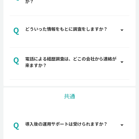
か？
しないよう、大手弁護士事務所にも確認し、入念に
設計しています。
A
おおよそ3~5営業日で取得できます。
Q
どういった情報をもとに調査をしますか？
arrow_drop_up
A
新聞データ、登記簿情報、Web調査、各種データベ
ースなど様々な情報ソースをもとに調査を実施しま
Q
電話による経歴調査は、どこの会社から連絡が
す。
arrow_drop_up
来ますか？
A
back check株式会社や委託業者からご連絡をしま
す。代表的な番号は03-6697-9478です。
共通
Q
導入後の運用サポートは受けられますか？
arrow_drop_up