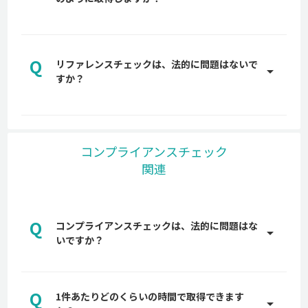
属の営業担当からご説明します。是非お気軽にお問
A
い合わせください。
back checkは、オンライン完結型でリファレンス
チェックを取得します。調査を代行しているわけで
Q
はなく、貴社から候補者へオンライン上で back
リファレンスチェックは、法的に問題はないで
arrow_drop_up
checkをご送付し、候補者が企業に指定された属性
すか？
へ、関係者の氏名・メールアドレスなどの情報を入
A
力するだけで簡単に回答を依頼することができま
back checkでは、リファレンスチェックを依頼す
す。
る際に、依頼した候補者および、候補者から依頼さ
れた推薦者に対し、必ず事前に実施に対する同意を
コンプライアンスチェック
得ているため、企業が個人情報保護法に抵触しない
関連
よう、大手弁護士事務所にも確認し、入念に設計し
ています。
リファレンスチェックは違法？法に抵触する行為や
注意点などを解説
Q
コンプライアンスチェックは、法的に問題はな
arrow_drop_up
いですか？
A
back checkでは、候補者および、候補者から依頼
された推薦者に対し、必ず事前に実施に対する同意
Q
1件あたりどのくらいの時間で取得できます
を得ています。また、企業が個人情報保護法に抵触
arrow_drop_up