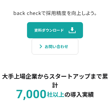
back checkで採用精度を向上しよう。
資料ダウンロード
keyboard_arrow_right
お問い合わせ
大手上場企業からスタートアップまで累
計
7,000
社以上
の導入実績