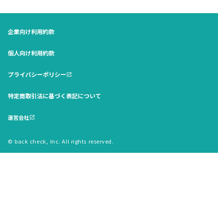
企業向け利用約款
個人向け利用約款
プライバシーポリシー
open_in_new
特定商取引法に基づく表記について
運営会社
open_in_new
© back check, Inc. All rights reserved.