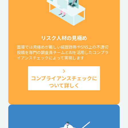
リスク人材の見極め
面接では見極めが難しい経歴詐称やSNS上の不適切
投稿を専門の調査員チームとAIを活用したコンプラ
イアンスチェックによって実現します
keyboard_arrow_right
コンプライアンスチェックに
ついて詳しく