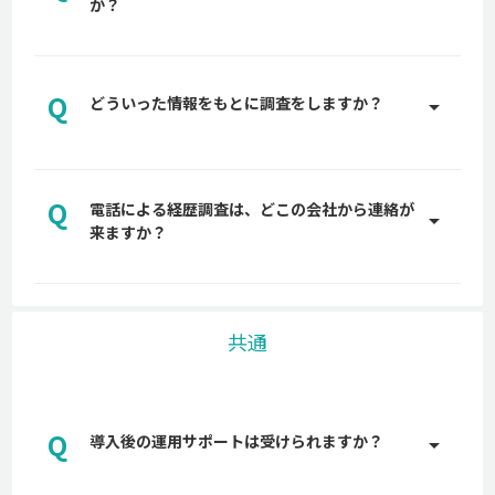
か？
しないよう、大手弁護士事務所にも確認し、入念に
設計しています。
A
おおよそ3~5営業日で取得できます。
Q
どういった情報をもとに調査をしますか？
arrow_drop_up
A
新聞データ、登記簿情報、Web調査、各種データベ
ースなど様々な情報ソースをもとに調査を実施しま
Q
電話による経歴調査は、どこの会社から連絡が
す。
arrow_drop_up
来ますか？
A
back check株式会社や委託業者からご連絡をしま
す。代表的な番号は03-6697-9478です。
共通
Q
導入後の運用サポートは受けられますか？
arrow_drop_up