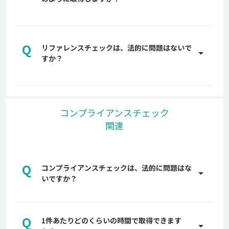
属の営業担当からご説明します。是非お気軽にお問
A
い合わせください。
back checkは、オンライン完結型でリファレンス
チェックを取得します。調査を代行しているわけで
Q
はなく、貴社から候補者へオンライン上で back
リファレンスチェックは、法的に問題はないで
arrow_drop_up
checkをご送付し、候補者が企業に指定された属性
すか？
へ、関係者の氏名・メールアドレスなどの情報を入
A
力するだけで簡単に回答を依頼することができま
back checkでは、リファレンスチェックを依頼す
す。
る際に、依頼した候補者および、候補者から依頼さ
れた推薦者に対し、必ず事前に実施に対する同意を
コンプライアンスチェック
得ているため、企業が個人情報保護法に抵触しない
関連
よう、大手弁護士事務所にも確認し、入念に設計し
ています。
リファレンスチェックは違法？法に抵触する行為や
注意点などを解説
Q
コンプライアンスチェックは、法的に問題はな
arrow_drop_up
いですか？
A
back checkでは、候補者および、候補者から依頼
された推薦者に対し、必ず事前に実施に対する同意
Q
1件あたりどのくらいの時間で取得できます
を得ています。また、企業が個人情報保護法に抵触
arrow_drop_up