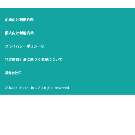
企業向け利用約款
個人向け利用約款
プライバシーポリシー
open_in_new
特定商取引法に基づく表記について
運営会社
open_in_new
© back check, Inc. All rights reserved.