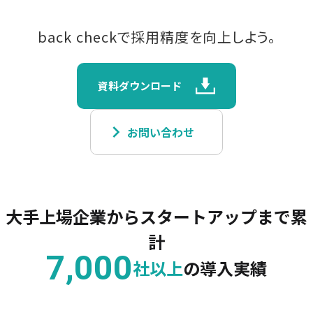
back checkで採用精度を向上しよう。
資料ダウンロード
keyboard_arrow_right
お問い合わせ
大手上場企業からスタートアップまで累
計
7,000
社以上
の導入実績