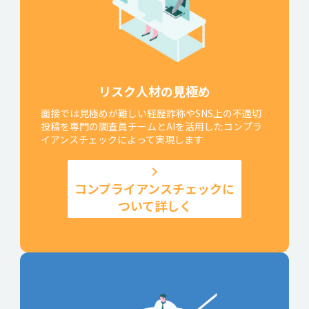
リスク人材の見極め
面接では見極めが難しい経歴詐称やSNS上の不適切
投稿を専門の調査員チームとAIを活用したコンプラ
イアンスチェックによって実現します
keyboard_arrow_right
コンプライアンスチェックに
ついて詳しく