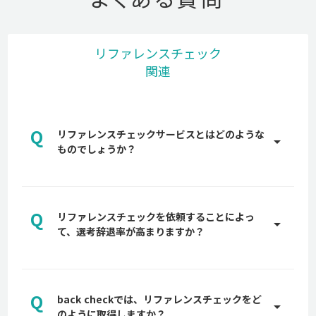
リファレンスチェック
関連
Q
リファレンスチェックサービスとはどのような
arrow_drop_up
ものでしょうか？
A
リファレンスチェックとは、中途採用の選考にて前
職や現職で一緒に働いている第三者から、書類や面
Q
接では分からない情報を取得することを言います。
リファレンスチェックを依頼することによっ
arrow_drop_up
候補者の実績や在籍期間・人物像などの情報を第三
て、選考辞退率が高まりますか？
者から得ることで、採用におけるリスクを軽減する
A
ことが主な目的です。
多くの企業が最終面接前後でリファレンスチェック
【完全版】リファレンスチェックとは？質問例やメ
を候補者に依頼しますので、それまでに貴社への惹
リット、法的注意点を10万人以上のデータを持つ
Q
きつけ、候補者の選考意思が固まっていれば、辞退
back checkでは、リファレンスチェックをど
arrow_drop_up
back checkが解説
率が高まるものではありません。詳しくは、貴社専
のように取得しますか？