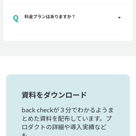
A
専任のカスタマーサポートがプランに応じて適切な
サポートを実施させていただきます。サポートの詳
Q
細についてはお問い合わせください。
料金プランはありますか？
arrow_drop_up
お問い合わせはこちら
A
back checkでは、貴社に適した料金プランをご用
意しております。詳しくはお問い合わせください。
お問い合わせはこちら
資料をダウンロード
back checkが３分でわかるようま
とめた資料を配布しています。プ
ロダクトの詳細や導入実績など
も。