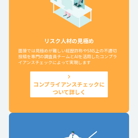
リスク人材の見極め
面接では見極めが難しい経歴詐称やSNS上の不適切
投稿を専門の調査員チームとAIを活用したコンプラ
イアンスチェックによって実現します
keyboard_arrow_right
コンプライアンスチェックに
ついて詳しく