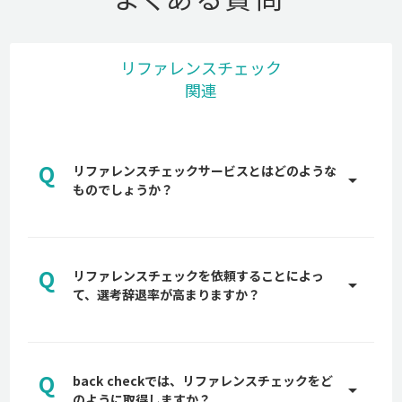
リファレンスチェック
関連
Q
リファレンスチェックサービスとはどのような
arrow_drop_up
ものでしょうか？
A
リファレンスチェックとは、中途採用の選考にて前
職や現職で一緒に働いている第三者から、書類や面
Q
接では分からない情報を取得することを言います。
リファレンスチェックを依頼することによっ
arrow_drop_up
候補者の実績や在籍期間・人物像などの情報を第三
て、選考辞退率が高まりますか？
者から得ることで、採用におけるリスクを軽減する
A
ことが主な目的です。
多くの企業が最終面接前後でリファレンスチェック
【完全版】リファレンスチェックとは？質問例やメ
を候補者に依頼しますので、それまでに貴社への惹
リット、法的注意点を10万人以上のデータを持つ
Q
きつけ、候補者の選考意思が固まっていれば、辞退
back checkでは、リファレンスチェックをど
arrow_drop_up
back checkが解説
率が高まるものではありません。詳しくは、貴社専
のように取得しますか？