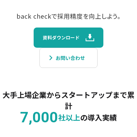
back checkで採用精度を向上しよう。
資料ダウンロード
keyboard_arrow_right
お問い合わせ
大手上場企業からスタートアップまで累
計
7,000
社以上
の導入実績