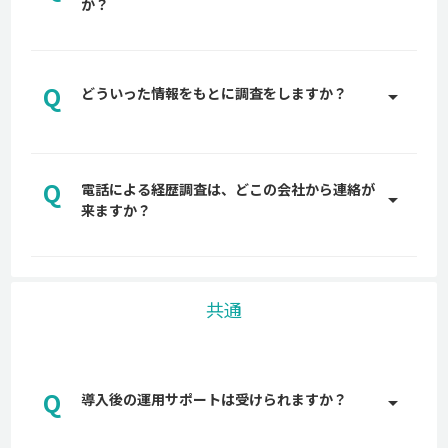
か？
しないよう、大手弁護士事務所にも確認し、入念に
設計しています。
A
おおよそ3~5営業日で取得できます。
Q
どういった情報をもとに調査をしますか？
arrow_drop_up
A
新聞データ、登記簿情報、Web調査、各種データベ
ースなど様々な情報ソースをもとに調査を実施しま
Q
電話による経歴調査は、どこの会社から連絡が
す。
arrow_drop_up
来ますか？
A
back check株式会社や委託業者からご連絡をしま
す。代表的な番号は03-6697-9478です。
共通
Q
導入後の運用サポートは受けられますか？
arrow_drop_up