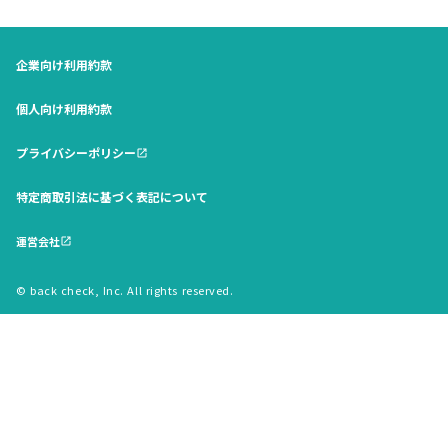
企業向け利用約款
個人向け利用約款
プライバシーポリシー
open_in_new
特定商取引法に基づく表記について
運営会社
open_in_new
© back check, Inc. All rights reserved.