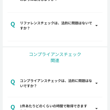
属の営業担当からご説明します。是非お気軽にお問
A
い合わせください。
back checkは、オンライン完結型でリファレンス
チェックを取得します。調査を代行しているわけで
Q
はなく、貴社から候補者へオンライン上で back
リファレンスチェックは、法的に問題はないで
arrow_drop_up
checkをご送付し、候補者が企業に指定された属性
すか？
へ、関係者の氏名・メールアドレスなどの情報を入
A
力するだけで簡単に回答を依頼することができま
back checkでは、リファレンスチェックを依頼す
す。
る際に、依頼した候補者および、候補者から依頼さ
れた推薦者に対し、必ず事前に実施に対する同意を
コンプライアンスチェック
得ているため、企業が個人情報保護法に抵触しない
関連
よう、大手弁護士事務所にも確認し、入念に設計し
ています。
リファレンスチェックは違法？法に抵触する行為や
注意点などを解説
Q
コンプライアンスチェックは、法的に問題はな
arrow_drop_up
いですか？
A
back checkでは、候補者および、候補者から依頼
された推薦者に対し、必ず事前に実施に対する同意
Q
1件あたりどのくらいの時間で取得できます
を得ています。また、企業が個人情報保護法に抵触
arrow_drop_up