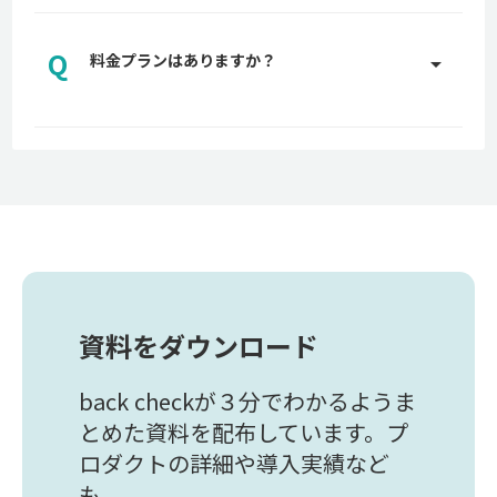
A
専任のカスタマーサポートがプランに応じて適切な
サポートを実施させていただきます。サポートの詳
Q
細についてはお問い合わせください。
料金プランはありますか？
arrow_drop_up
お問い合わせはこちら
A
back checkでは、貴社に適した料金プランをご用
意しております。詳しくはお問い合わせください。
お問い合わせはこちら
資料をダウンロード
back checkが３分でわかるようま
とめた資料を配布しています。プ
ロダクトの詳細や導入実績など
も。