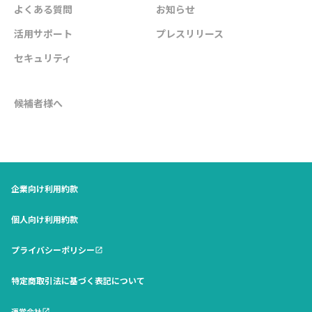
よくある質問
お知らせ
活用サポート
プレスリリース
セキュリティ
候補者様へ
企業向け利用約款
個人向け利用約款
プライバシーポリシー
open_in_new
特定商取引法に基づく表記について
運営会社
open_in_new