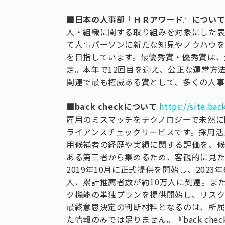
■日本の人事部『ＨＲアワード』につい
人・組織に関する取り組みを対象にした
て人事パーソンに新たな知見やノウハウ
を目指しています。最優秀賞・優秀賞は、
定。本年で12回目を迎え、公正な運営方
関連で最も権威ある賞として、多くの人事
■back checkについて
https://site.bac
雇用のミスマッチをテクノロジーで未然に
ライアンスチェックサービスです。採用活
用候補者の経歴や実績に関する評価を、
ある第三者から集めるため、客観的に見た
2019年10月に正式提供を開始し、202
人、累計推薦者数が約10万人に到達。また
ク機能の単独プランを提供開始し、リスク
最終意思決定の判断材料となるのは、所属
た情報のみでは足りません。『back ch