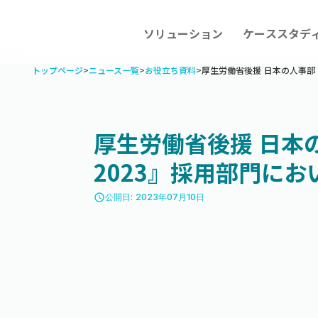
ソリューション
ケーススタデ
トップページ
>
ニュース一覧
>
お役立ち資料
>
厚生労働省後援 日本の人事部
厚生労働省後援 日本
2023』採用部門にお
access_time
公開日: 2023年07月10日