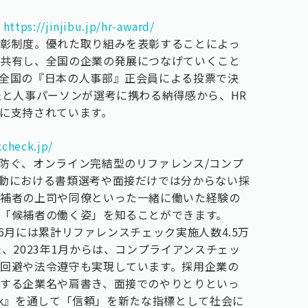
て
https://jinjibu.jp/hr-award/
表彰制度。優れた取り組みを表彰することによっ
を共有し、全国の企業の発展につなげていくこと
全国の『日本の人事部』正会員による投票で決
法と人事パーソンが選考に携わる納得感から、HR
に支持されています。
kcheck.jp/
防ぐ、オンライン完結型のリファレンス/コンプ
動における書類選考や面接だけでは分からない採
候補者の上司や同僚といった一緒に働いた経験の
「候補者の働く姿」を知ることができます。
3年6月には累計リファレンスチェック実施人数4.5万
、2023年1月からは、コンプライアンスチェッ
回避や法令遵守も実現しています。採用企業の
する企業名や肩書き、面接でのやりとりといっ
eck』を通して「信頼」を新たな指標として社会に