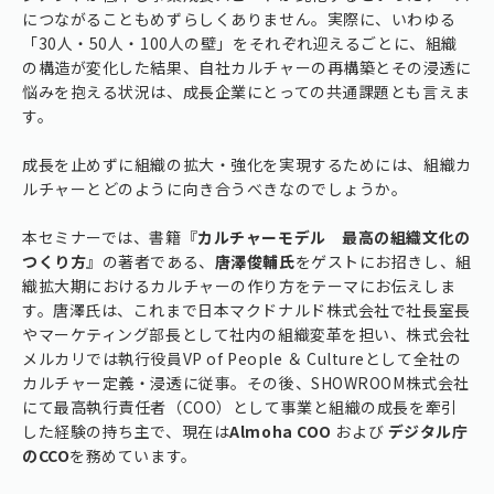
につながることもめずらしくありません。実際に、いわゆる
「30人・50人・100人の壁」をそれぞれ迎えるごとに、組織
の構造が変化した結果、自社カルチャーの再構築とその浸透に
悩みを抱える状況は、成長企業にとっての共通課題とも言えま
す。
成長を止めずに組織の拡大・強化を実現するためには、組織カ
ルチャーとどのように向き合うべきなのでしょうか。
本セミナーでは、書籍『
カルチャーモデル 最高の組織文化の
つくり方
』の著者である、
唐澤俊輔氏
をゲストにお招きし、組
織拡大期におけるカルチャーの作り方をテーマにお伝えしま
す。唐澤氏は、これまで日本マクドナルド株式会社で社長室長
やマーケティング部長として社内の組織変革を担い、株式会社
メルカリでは執行役員VP of People ＆ Cultureとして全社の
カルチャー定義・浸透に従事。その後、SHOWROOM株式会社
にて最高執行責任者（COO）として事業と組織の成長を牽引
した経験の持ち主で、現在は
Almoha COO
および
デジタル庁
のCCO
を務めています。