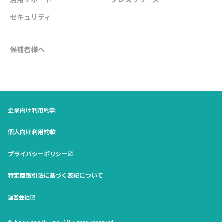
セキュリティ
候補者様へ
企業向け利用約款
個人向け利用約款
プライバシーポリシー
open_in_new
特定商取引法に基づく表記について
運営会社
open_in_new
© back check, Inc. All rights reserved.