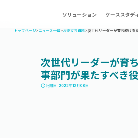
ソリューション
ケーススタデ
トップページ
>
ニュース一覧
>
お役立ち資料
>
次世代リーダーが育ち続ける
次世代リーダーが育
事部門が果たすべき
access_time
公開日: 2022年12月08日