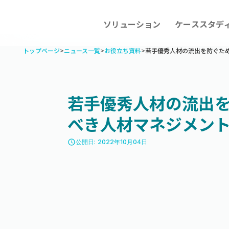
ソリューション
ケーススタデ
トップページ
>
ニュース一覧
>
お役立ち資料
>
若手優秀人材の流出を防ぐた
若手優秀人材の流出
べき人材マネジメン
access_time
公開日: 2022年10月04日