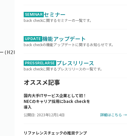
セミナー
SEMINAR
back checkに関するセミナーの一覧です。
機能アップデート
UPDATE
back checkの機能アップデートに関するお知らせです。
ナー(H2H)」です。応募いただいた方へのみ、視聴用のU
プレスリリース
PRESSRELARSE
back checkに関するプレスリリースの一覧です。
オススメ記事
国内大手ITサービス企業として初！
NECのキャリア採用にback checkを
導入
公開日: 2023年12月14日
詳細はこちら →
リファレンスチェックの推奨テンプ