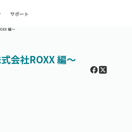
ィ
サポート
XX 編〜
会社ROXX 編〜