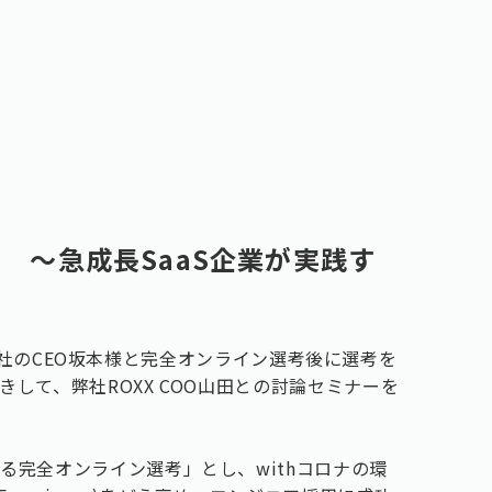
N#01 〜急成長SaaS企業が実践す
w株式会社のCEO坂本様と完全オンライン選考後に選考を
して、弊社ROXX COO山田との討論セミナーを
る完全オンライン選考」とし、withコロナの環