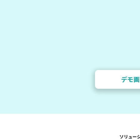
デモ画
ソリュー