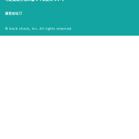
運営会社
open_in_new
© back check, Inc. All rights reserved.