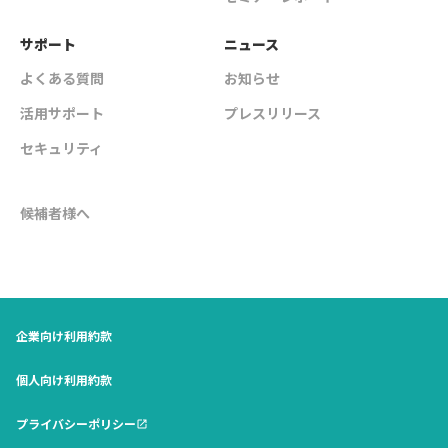
サポート
ニュース
よくある質問
お知らせ
活用サポート
プレスリリース
セキュリティ
候補者様へ
企業向け利用約款
個人向け利用約款
プライバシーポリシー
open_in_new