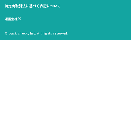
特定商取引法に基づく表記について
運営会社
open_in_new
© back check, Inc. All rights reserved.