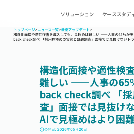
ソリューション
ケーススタデ
トップページ
>
ニュース一覧
>
機能アップデート
>
構造化面接や適性検査を導入しても、見極めは難しい ——人事の65%が実
back check調べ 「採用見極めの実態と課題調査」面接では見抜けない
構造化面接や適性検
難しい ——人事の65
back check調べ
査」面接では見抜け
AIで見極めはより困
access_time
公開日: 2026年05月20日