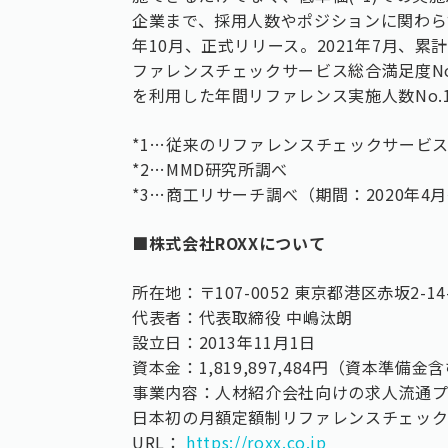
企業まで、採用人数やポジションに関わら
年10月、正式リリース。2021年7月、
ファレンスチェックサービス総合満足度No
を利用した年間リファレンス実施人数No.1獲
*1…従来のリファレンスチェックサービス
*2…MMD研究所調べ
*3…商工リサーチ調べ（期間：2020年4月
■株式会社ROXXについて
所在地：〒107-0052 東京都港区赤坂2-1
代表者：代表取締役 中嶋汰朗
設立日：2013年11月1日
資本金：1,819,897,484円（資本準備金
事業内容：人材紹介会社向けの求人流通プラッ
日本初の月額定額制リファレンスチェックサー
URL：
https://roxx.co.jp