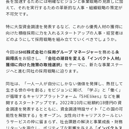
長を加速するためには明確なビジョンと事業戦略の見直しに加
えて、それを実行するための革新的な人事・組織戦略の策定が
不可欠です。
特に大型資金調達を発表するなど、これから優秀人材の獲得に
向けた積極採用に力を入れるスタートアップの人事・経営者は
どのようにして採用戦略を組み立てていくべきでしょうか。
今回は
SHE株式会社
の
採用グループ マネージャー
を務める
永
田翔氏
をお招きし、『
会社の潮目を変える「インパクト人材」
獲得に向けた施策の取捨選択
』をテーマに、新たな事業ステー
ジへと進む同社の採用戦略に迫ります。
同社は、「一人一人が自分にしかない価値を発揮し、熱狂して
生きる世の中を創る」をビジョンに掲げ、「学ぶ」と「働く」
が循環するキャリアプラットフォーム『SHElikes』などを展
開するスタートアップです。2022年10月に総額約18億円の資
金調達を発表するとともに、資金調達特設サイト「この国の可
能性を解放する」をオープン。女性向けキャリアスクールとい
うサービスの枠に留まらず、社会課題の解決と事業成長・財務
リターンを両立し、ポジティブな影響を与える「
インパクトス