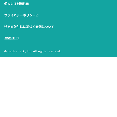
個人向け利用約款
プライバシーポリシー
open_in_new
特定商取引法に基づく表記について
運営会社
open_in_new
© back check, Inc. All rights reserved.