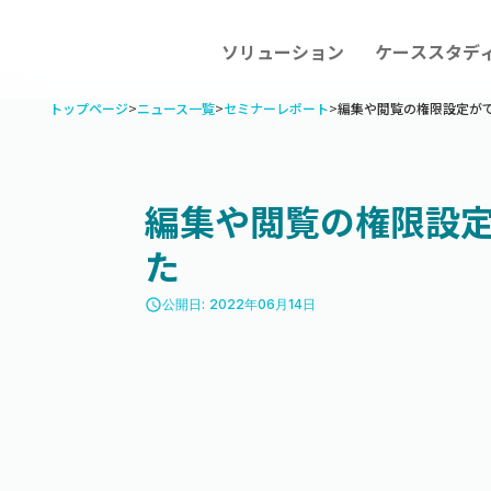
ソリューション
ケーススタデ
トップページ
>
ニュース一覧
>
セミナーレポート
>
編集や閲覧の権限設定が
編集や閲覧の権限設
た
access_time
公開日: 2022年06月14日