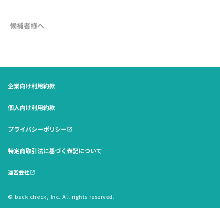
候補者様へ
企業向け利用約款
個人向け利用約款
プライバシーポリシー
open_in_new
特定商取引法に基づく表記について
運営会社
open_in_new
© back check, Inc. All rights reserved.