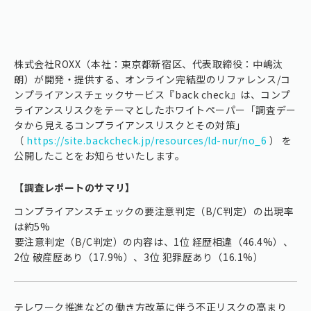
株式会社ROXX（本社：東京都新宿区、代表取締役：中嶋汰
朗）が開発・提供する、オンライン完結型のリファレンス/コ
ンプライアンスチェックサービス『back check』は、コンプ
ライアンスリスクをテーマとしたホワイトペーパー「調査デー
タから見えるコンプライアンスリスクとその対策」
（
https://site.backcheck.jp/resources/ld-nur/no_6
） を
公開したことをお知らせいたします。
【調査レポートのサマリ】
コンプライアンスチェックの要注意判定（B/C判定）の出現率
は約5%
⁠要注意判定（B/C判定）の内容は、1位 経歴相違（46.4%）、
2位 破産歴あり（17.9%）、3位 犯罪歴あり（16.1%）
テレワーク推進などの働き方改革に伴う不正リスクの高まり