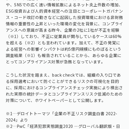
や、SNSでの広く速い情報拡散によるネット炎上件数の増加、
ESG投資および人的資本経営への注目とコーポレートガバナン
ス・コード改訂の動きなどに起因した投資環境における非財務
情報の重要性の上昇といった環境の変化を背景に、コンプライ
アンスへの意識が高まる昨今、企業の2社に1社が不正を経験
（※1）しており、不正に従業員が関与しているケースは60%
を超える（※2）とも言われています。加えて、不正の発覚に
よる経営への影響インパクトは約5億円規模にものぼるという
調査結果（※1）も報告されていることから、あらゆる企業に
とってコンプライアンス対策が急務となっています。
こうした状況を踏まえ、back checkでは、組織の入り口であ
る採用選考において防ぐことができるリスクの可視化を目的
に、採用におけるコンプライアンスチェック実施により検出さ
れた実際の統計データとコンプライアンスリスク低減のための
対策について、ホワイトペーパーとして公開します。
※1…デロイトトーマツ「企業の不正リスク調査白書 2022-
2024」より
※2…PwC「経済犯罪実態調査2020 ―グローバル翻訳版・日