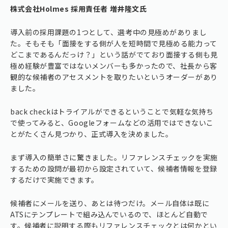
株式会社Holmes 採用責任者 増井隆文氏
導入前の採用課題の1つとして、選考中の見極めがありまし
た。そもそも「面接をする側が人を短時間で見極める能力って
どこまであるんだっけ？」という話がでており面接する側も見
極め経験が豊富ではないメンバーも多かったので、社長から客
観的な候補者のアセスメントを取りたいというオーダーがあり
ました。
back checkはトライアルができるということで気軽な気持ち
で使ってみると、Googleフォームなどの活用ではできないこ
とがたくさん見つかり、正式導入を決めました。
まず導入の簡単さに驚きました。リファレンスチェックを実施
するための設問が最初から設定されていて、候補者情報を登録
するだけで実施できます。
候補者にメールを送り、あとは待つだけ。メール自体は既に
ATSにテンプレートで組み込んでいるので、ほとんど自動で
す。候補者に説明する際もリファレンスチェックとは何かとい