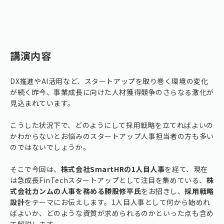
講演内容
DX推進やAI活用など、スタートアップを取り巻く環境の変化
が続く昨今、事業成長に向けた人材獲得競争のさらなる激化が
見込まれています。
こうした状況下で、どのようにして採用戦略を立てればよいの
かわからないとお悩みのスタートアップ人事担当者の方も多い
のではないでしょうか。
そこで今回は、
株式会社SmartHRの1人目人事
を経て、現在
は急成長FinTechスタートアップとして注目を集めている、
株
式会社カンムの人事を務める勝股修平氏
をお招きし、
採用戦略
設計
をテーマにお伝えします。1人目人事として何から始めれ
ばよいか、どのような資質が求められるのかといった点も含め
て解説します。