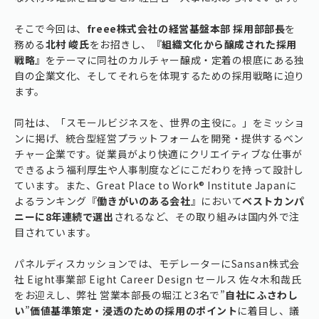
そこで今回は、
freee株式会社の経営基盤本部 採用部部長
を
務める
北村 峻氏
をお招きし、『
組織文化から醸成された採用
戦略
』をテーマに同社のカルチャー醸成・定着の根底にある独
自の企業文化、そしてそれらを体現するための採用戦略に迫り
ます。
同社は、「スモールビジネスを、世界の主役に。」をミッショ
ンに掲げ、統合型経営プラットフォームを開発・提供するベン
チャー企業です。従業員がより快適にクリエイティブな仕事が
できるよう福利厚生や人事制度などにこだわりを持って設計し
ています。また、Great Place to Work® Institute Japanに
よるランキング『
働きがいのある会社
』において
ベストカンパ
ニーに8年連続で選出
されるなど、その取り組みは国内外で注
目されています。
パネルディスカッションでは、モデレーターにSansan株式会
社 Eight事業部 Eight Career Design セールス 佐々木和哉氏
をお迎えし、弊社 営業本部長の堀江と3名で”
自社にふさわし
い
”
価値基準策定・浸透のための採用のポイント
に着目し、議