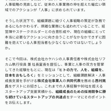
人事戦略の見直しなど、従来の人事業務の枠を超えた幅広い領
域でのアクションが「人事」に求められています。
そうした状況下で、組織課題に紐づく人事戦略の策定が急務で
あるにもかかわらず、煩雑な業務にも追われていることで、経
営陣やステークホルダーとの合意形成や、現在の組織にとって
本当に必要なアクションに向き合うことがなかなかできずに困
難を抱えている人事担当者も少なくないのではないでしょう
か。
そこで今回は、株式会社カケハシの人事責任者や株式会社リフ
カム執行役員 兼 社長室長を歴任し、事業と人事の双方を管掌
してきた経験をもとに、現在は「
ヒトの力で、人を、組織を、
日本をおもしろく
」をミッションとして、組織課題解決・人事
成長支援を手がける
株式会社事業人
の
共同代表
を務める
西村晃
氏
をゲストにお招きし、これまでの人事経験や80社を超える
スタートアップ支援実績から、
組織成長のための採用競争に勝
ち続けているスタートアップの共通点
をテーマにそのポイント
をお伝えします。