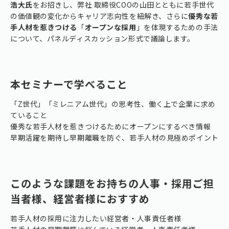
浩大氏
をお招きし、弊社 取締役COOの山田とともに若手世代
の価値観の変化からキャリア志向性を紐解き、さらに
優秀な若
手人材を惹きつける
「
オープンな採用
」を体現するための手法
について、パネルディスカッション形式で議論します。
本セミナーで学べること
「Z世代」「ミレニアム世代」の思考性、働く上で企業に求め
ていること
優秀な若手人材を惹きつけるためにオープンにするべき情報
早期活躍を期待し早期離職を防ぐ、若手人材の見極めポイント
このような課題をお持ちの人事・採用ご担
当者様、経営者様におすすめ
若手人材の採用に注力したい経営者・人事責任者様