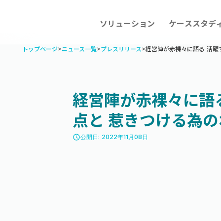
ソリューション
ケーススタデ
トップページ
>
ニュース一覧
>
プレスリリース
>
経営陣が赤裸々に語る 活躍
経営陣が赤裸々に語
点と 惹きつける為
access_time
公開日: 2022年11月08日