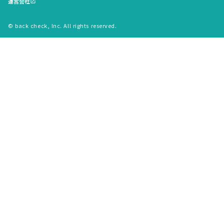
運営会社
open_in_new
© back check, Inc. All rights reserved.