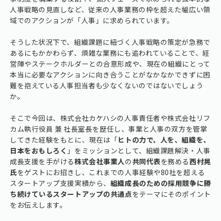
人事戦略の見直しなど、従来の人事業務の枠を超えた幅広い領
域でのアクションが「人事」に求められています。
そうした状況下で、組織課題に紐づく人事戦略の策定が急務で
あるにもかかわらず、煩雑な業務にも追われていることで、経
営陣やステークホルダーとの合意形成や、現在の組織にとって
本当に必要なアクションに向き合うことがなかなかできずに困
難を抱えている人事担当者も少なくないのではないでしょう
か。
そこで今回は、株式会社カケハシの人事責任者や株式会社リフ
カム執行役員 兼 社長室長を歴任し、事業と人事の双方を管掌
してきた経験をもとに、現在は「
ヒトの力で、人を、組織を、
日本をおもしろく
」をミッションとして、組織課題解決・人事
成長支援を手がける
株式会社事業人
の
共同代表
を務める
西村晃
氏
をゲストにお招きし、これまでの人事経験や80社を超える
スタートアップ支援実績から、
組織成長のための採用競争に勝
ち続けているスタートアップの共通点
をテーマにそのポイント
をお伝えします。