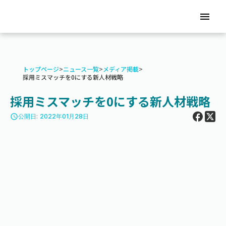
menu
トップページ
>
ニュース一覧
>
メディア掲載
>
採用ミスマッチを0にする新人材戦略
採用ミスマッチを0にする新人材戦略
access_time
公開日: 2022年01月28日