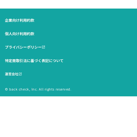
企業向け利用約款
個人向け利用約款
プライバシーポリシー
open_in_new
特定商取引法に基づく表記について
運営会社
open_in_new
© back check, Inc. All rights reserved.