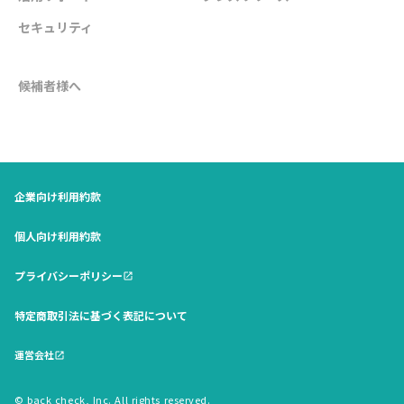
セキュリティ
候補者様へ
企業向け利用約款
個人向け利用約款
プライバシーポリシー
open_in_new
特定商取引法に基づく表記について
運営会社
open_in_new
© back check, Inc. All rights reserved.