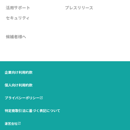
活用サポート
プレスリリース
セキュリティ
候補者様へ
企業向け利用約款
個人向け利用約款
プライバシーポリシー
open_in_new
特定商取引法に基づく表記について
運営会社
open_in_new