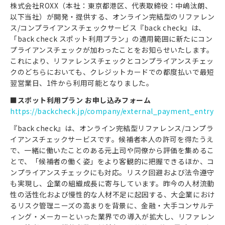
株式会社ROXX（本社：東京都港区、代表取締役：中嶋汰朗、
以下当社）が開発・提供する、オンライン完結型のリファレン
ス/コンプライアンスチェックサービス『back check』は、
「back check スポット利用プラン」の適用範囲に新たにコン
プライアンスチェックが加わったことをお知らせいたします。
これにより、リファレンスチェックとコンプライアンスチェッ
クのどちらにおいても、クレジットカードでの都度払いで最短
翌営業日、1件から利用可能となりました。
■スポット利用プラン お申し込みフォーム
https://backcheck.jp/company/external_payment_entry
『back check』は、オンライン完結型リファレンス/コンプラ
イアンスチェックサービスです。候補者本人の許可を得たうえ
で、一緒に働いたことのある元上司や同僚から評価を集めるこ
とで、「候補者の働く姿」をより客観的に把握できるほか、コ
ンプライアンスチェックにも対応。リスク回避および法令遵守
も実現し、企業の組織成長に寄与しています。昨今の人材流動
性の活性化および慢性的な人材不足に起因する、大企業におけ
るリスク管理ニーズの高まりを背景に、金融・大手コンサルテ
ィング・メーカーといった業界での導入が拡大し、リファレン