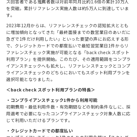
ス回答者である推薦者数は対前年同月比約1.6倍の累計10万人
を突破。累計リファレンス実施人数は約5万人に到達していま
す。
2023年12月からは、リファレンスチェックの認知拡大ととも
に増加傾向となってきた「最終面接までの数営業日のあいだに
急ぎで1件だけ利用したい」といった要望の声にお応えする形
で、クレジットカードでの都度払いで最短翌営業日1件からリ
ファレンスチェック実施が可能となる「back check スポット
利用プラン」を提供開始。このたび、その適用範囲をコンプラ
イアンスチェックへも拡大し、リファレンスチェックとコンプ
ライアンスチェックのどちらにおいてもスポット利用プランを
選択可能となりました。
＜back check スポット利用プランの特長＞
・コンプライアンスチェック1件から利用可能
初期費用・最低利用件数・有効期間などの制約条件なしに、採
用選考で必要になったコンプライアンスチェック対象人数に応
じて利用いただけるプランです。
・クレジットカードでの都度払い