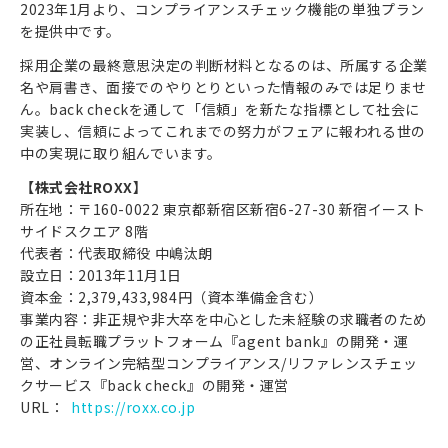
2023年1月より、コンプライアンスチェック機能の単独プラン
を提供中です。
採用企業の最終意思決定の判断材料となるのは、所属する企業
名や肩書き、面接でのやりとりといった情報のみでは足りませ
ん。back checkを通して「信頼」を新たな指標として社会に
実装し、信頼によってこれまでの努力がフェアに報われる世の
中の実現に取り組んでいます。
【株式会社ROXX】
所在地：〒160-0022 東京都新宿区新宿6-27-30 新宿イースト
サイドスクエア 8階
代表者：代表取締役 中嶋汰朗
設立日：2013年11月1日
資本金：2,379,433,984円（資本準備金含む）
事業内容：非正規や非大卒を中心とした未経験の求職者のため
の正社員転職プラットフォーム『agent bank』の開発・運
営、オンライン完結型コンプライアンス/リファレンスチェッ
クサービス『back check』の開発・運営
URL：
https://roxx.co.jp