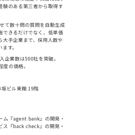
経験のある第三者から取得す
。
合わせて数十問の質問を自動生成
施できるだけでなく、低単価
ら大手企業まで、採用人数や
います。
導入企業数は500社を突破。
0程度の価格。
新赤坂ビル東館 19階
agent bank』の開発・
back check』の開発・