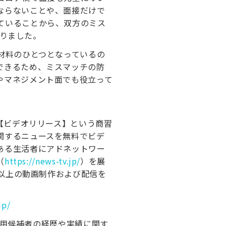
ならないことや、面接だけで
ていることから、双方のミス
至りました。
材料のひとつとなっているの
できるため、ミスマッチの防
やマネジメント面でも役立って
に【ビデオリリース】という商習
関するニュースを無料でビデ
ある生活者にアドネットワー
（
https://news-tv.jp/
）を展
件以上の動画制作および配信を
jp/
い採用候補者の経歴や実績に関す