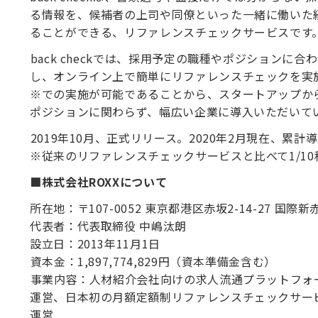
る情報を、候補者の上司や同僚といった一緒に働いた
ることができる、リファレンスチェックサービスです
⁠back checkでは、採用予定の職種やポジションに
し、オンライン上で簡単にリファレンスチェックを実
※での実施が可能であることから、スタートアップか
ポジションに関わらず、幅広い企業に導入いただいて
⁠2019年10月、正式リリース。2020年2月現在、累計
※従来のリファレンスチェックサービスと比べて1/1
■株式会社ROXXについて
所在地：〒107-0052 東京都港区赤坂2-14-27 国際
代表者：代表取締役 中嶋汰朗
設立日：2013年11月1日
⁠資本金：1,897,774,829円（資本準備金含む）
⁠事業内容：人材紹介会社向けの求人流通プラットフォーム『
運営、日本初の月額定額制リファレンスチェックサービス『
運営