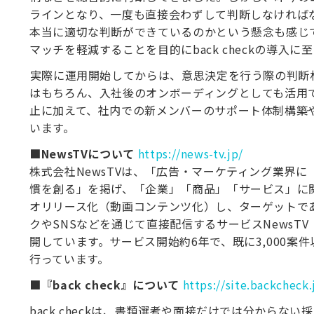
ラインとなり、一度も直接会わずして判断しなければ
本当に適切な判断ができているのかという懸念も感じ
マッチを軽減することを目的にback checkの導入に
⁠実際に運用開始してからは、意思決定を行う際の判断
はもちろん、入社後のオンボーディングとしても活用
止に加えて、社内での新メンバーのサポート体制構築
います。
■NewsTVについて
https://news-tv.jp/
株式会社NewsTVは、「広告・マーケティング業界
慣を創る」を掲げ、「企業」「商品」「サービス」に
オリリース化（動画コンテンツ化）し、ターゲットで
クやSNSなどを通じて直接配信するサービスNewsTV
開しています。サービス開始約6年で、既に3,000案
行っています。
■『back check』について
https://site.backcheck.
back checkは、書類選考や面接だけでは分からな