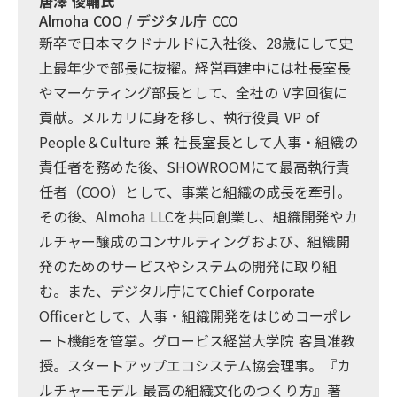
唐澤 俊輔氏
Almoha COO / デジタル庁 CCO
新卒で日本マクドナルドに入社後、28歳にして史
上最年少で部長に抜擢。経営再建中には社長室長
やマーケティング部長として、全社の V字回復に
貢献。メルカリに身を移し、執行役員 VP of
People＆Culture 兼 社長室長として人事・組織の
責任者を務めた後、SHOWROOMにて最高執行責
任者（COO）として、事業と組織の成長を牽引。
その後、Almoha LLCを共同創業し、組織開発やカ
ルチャー醸成のコンサルティングおよび、組織開
発のためのサービスやシステムの開発に取り組
む。また、デジタル庁にてChief Corporate
Officerとして、人事・組織開発をはじめコーポレ
ート機能を管掌。グロービス経営大学院 客員准教
授。スタートアップエコシステム協会理事。『カ
ルチャーモデル 最高の組織文化のつくり方』著