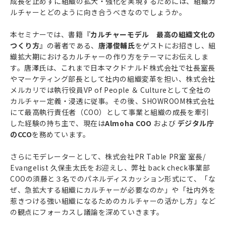
成長を止めずに組織の拡大・強化を実現するためには、組織カ
ルチャーとどのように向き合うべきなのでしょうか。
本セミナーでは、書籍『
カルチャーモデル 最高の組織文化の
つくり方
』の著者である、
唐澤俊輔氏
をゲストにお招きし、組
織拡大期におけるカルチャーの作り方をテーマにお伝えしま
す。唐澤氏は、これまで日本マクドナルド株式会社で社長室長
やマーケティング部長として社内の組織変革を担い、株式会社
メルカリでは執行役員VP of People ＆ Cultureとして全社の
カルチャー定義・浸透に従事。その後、SHOWROOM株式会社
にて最高執行責任者（COO）として事業と組織の成長を牽引
した経験の持ち主で、現在は
Almoha COO
および
デジタル庁
のCCO
を務めています。
さらにモデレーターとして、株式会社PR Table PR室 室長/
Evangelist 久保圭太氏をお迎えし、弊社 back check事業部
COOの須藤と３名でのパネルディスカッション形式にて、「な
ぜ、急拡大する組織にカルチャーが必要なのか」や「社内外を
惹きつける強い組織になるためのカルチャーの活かし方」など
の観点にフォーカスし議論を深めていきます。