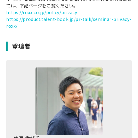
ては、下記ページをご覧ください。
https://roxx.co.jp/policy/privacy
https://product.talent-book.jp/pr-talk/seminar-privacy-
roxx/
登壇者