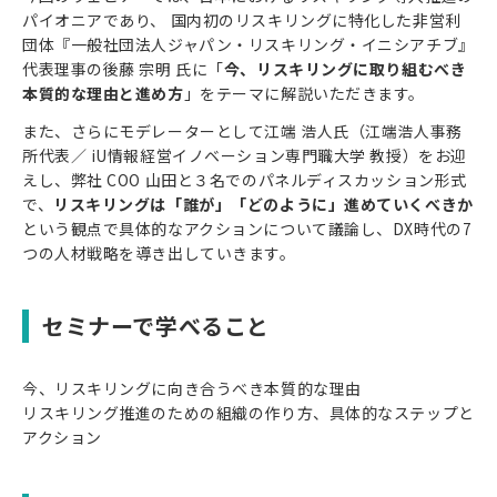
パイオニアであり、 国内初のリスキリングに特化した非営利
団体『一般社団法人ジャパン・リスキリング・イニシアチブ』
代表理事の後藤 宗明 氏に「
今、リスキリングに取り組むべき
本質的な理由と進め方
」をテーマに解説いただきます。
また、さらにモデレーターとして江端 浩人氏（江端浩人事務
所代表／ iU情報経営イノベーション専門職大学 教授）をお迎
えし、弊社 COO 山田と３名でのパネルディスカッション形式
で、
リスキリングは「誰が」「どのように」進めていくべきか
という観点で具体的なアクションについて議論し、DX時代の7
つの人材戦略を導き出していきます。
セミナーで学べること
今、リスキリングに向き合うべき本質的な理由
リスキリング推進のための組織の作り方、具体的なステップと
アクション