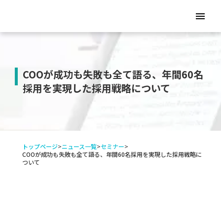
menu
COOが成功も失敗も全て語る、年間60名
採用を実現した採用戦略について
トップページ
>
ニュース一覧
>
セミナー
>
COOが成功も失敗も全て語る、年間60名採用を実現した採用戦略に
ついて